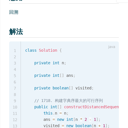
回溯
解法
class
Solution
{
1
2
private
int
 n
;
3
4
private
int
[
]
 ans
;
5
6
private
boolean
[
]
 visited
;
7
8
// 1718. 构建字典序最大的可行序列
9
public
int
[
]
constructDistancedSequence
(
i
10
this
.
n 
=
 n
;
11
        ans 
=
new
int
[
n 
*
2
-
1
]
;
12
        visited 
=
new
boolean
[
n 
+
1
]
;
13