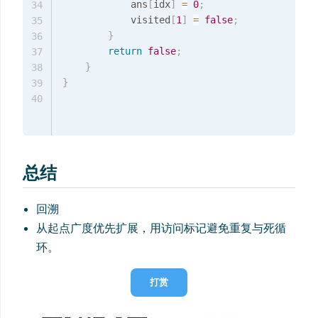
            ans
[
idx
]
=
0
;
34
            visited
[
1
]
=
false
;
35
}
36
return
false
;
37
}
38
}
39
40
总结
回溯
从起点广度优先扩展，用访问标记避免重复与死循
环。
打赏