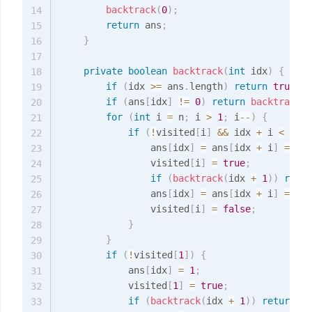
backtrack
(
0
)
;
14
return
 ans
;
15
}
16
17
private
boolean
backtrack
(
int
 idx
)
{
18
if
(
idx 
>=
 ans
.
length
)
return
true
;
19
if
(
ans
[
idx
]
!=
0
)
return
backtrack
(
i
20
for
(
int
 i 
=
 n
;
 i 
>
1
;
 i
--
)
{
21
if
(
!
visited
[
i
]
&&
 idx 
+
 i 
<
 ans
.
22
                ans
[
idx
]
=
 ans
[
idx 
+
 i
]
=
 i
;
23
                visited
[
i
]
=
true
;
24
if
(
backtrack
(
idx 
+
1
)
)
retur
25
                ans
[
idx
]
=
 ans
[
idx 
+
 i
]
=
0
;
26
                visited
[
i
]
=
false
;
27
}
28
}
29
if
(
!
visited
[
1
]
)
{
30
            ans
[
idx
]
=
1
;
31
            visited
[
1
]
=
true
;
32
if
(
backtrack
(
idx 
+
1
)
)
return
tr
33