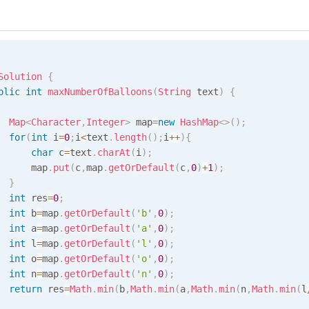
Solution
{
blic
int
maxNumberOfBalloons
(
String
 text
)
{
Map
<
Character
,
Integer
>
 map
=
new
HashMap
<
>
(
)
;
for
(
int
 i
=
0
;
i
<
text
.
length
(
)
;
i
++
)
{
char
 c
=
text
.
charAt
(
i
)
;
      map
.
put
(
c
,
map
.
getOrDefault
(
c
,
0
)
+
1
)
;
}
int
 res
=
0
;
int
 b
=
map
.
getOrDefault
(
'b'
,
0
)
;
int
 a
=
map
.
getOrDefault
(
'a'
,
0
)
;
int
 l
=
map
.
getOrDefault
(
'l'
,
0
)
;
int
 o
=
map
.
getOrDefault
(
'o'
,
0
)
;
int
 n
=
map
.
getOrDefault
(
'n'
,
0
)
;
return
 res
=
Math
.
min
(
b
,
Math
.
min
(
a
,
Math
.
min
(
n
,
Math
.
min
(
l