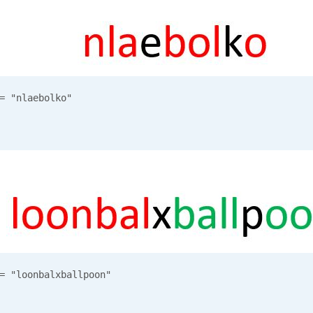
 "nlaebolko"

 "loonbalxballpoon"
