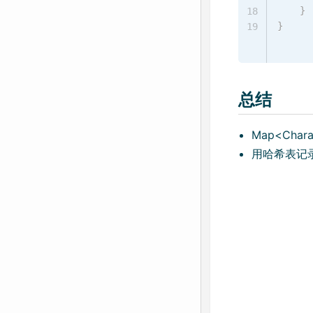
}
18
}
19
总结
Map<Charac
用哈希表记录