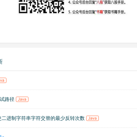
新
ava
.测试路径
Java
. 使二进制字符串字符交替的最少反转次数
Java
章>