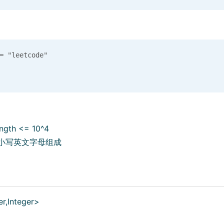
 "leetcode"

ength <= 10^4
部由小写英文字母组成
r,Integer>