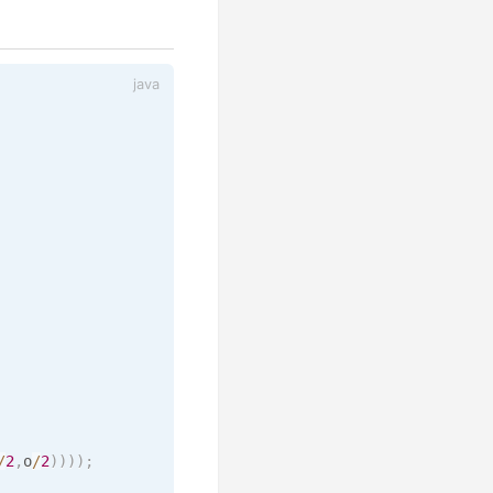
/
2
,
o
/
2
)
)
)
)
;