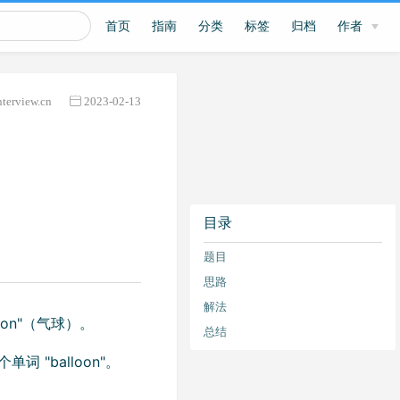
首页
指南
分类
标签
归档
作者
nterview.cn
2023-02-13
目录
题目
思路
解法
oon"（气球）。
总结
 "balloon"。