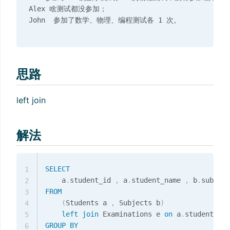
Alex 啥测试都没参加；

思路
left join
解法
SELECT
1
    a
.
student_id 
,
 a
.
student_name 
,
 b
.
subject
2
FROM
3
(
Students a 
,
 Subjects b
)
4
left
join
 Examinations e 
on
 a
.
student_id 
5
GROUP
BY
6