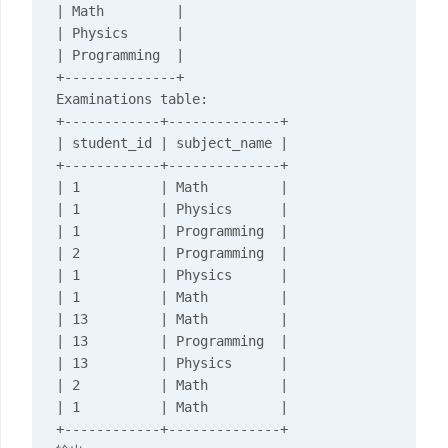
| Math         |

| Physics      |

| Programming  |

+--------------+

Examinations table:

+------------+--------------+

| student_id | subject_name |

+------------+--------------+

| 1          | Math         |

| 1          | Physics      |

| 1          | Programming  |

| 2          | Programming  |

| 1          | Physics      |

| 1          | Math         |

| 13         | Math         |

| 13         | Programming  |

| 13         | Physics      |

| 2          | Math         |

| 1          | Math         |

+------------+--------------+
