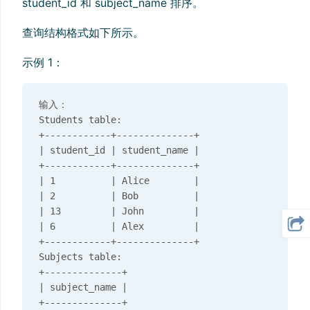
student_id 和 subject_name 排序。
查询结构格式如下所示。
示例 1：
输入：

Students table:

+------------+--------------+

| student_id | student_name |

+------------+--------------+

| 1          | Alice        |

| 2          | Bob          |

| 13         | John         |

| 6          | Alex         |

+------------+--------------+

Subjects table:

+--------------+

| subject_name |

+--------------+
