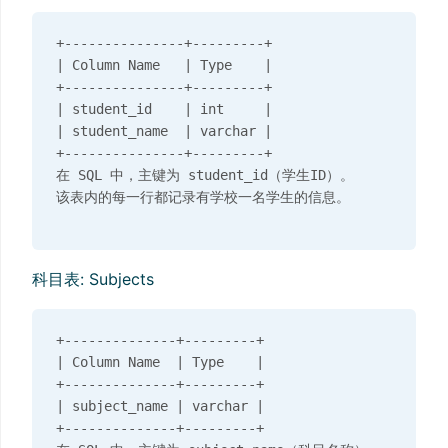
+---------------+---------+

| Column Name   | Type    |

+---------------+---------+

| student_id    | int     |

| student_name  | varchar |

+---------------+---------+

在 SQL 中，主键为 student_id（学生ID）。

科目表: Subjects
+--------------+---------+

| Column Name  | Type    |

+--------------+---------+

| subject_name | varchar |

+--------------+---------+
