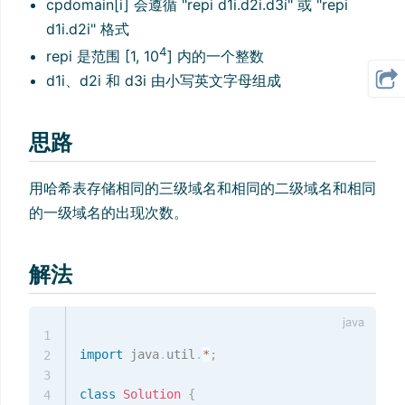
cpdomain[i] 会遵循 "repi d1i.d2i.d3i" 或 "repi
d1i.d2i" 格式
4
repi 是范围 [1, 10
] 内的一个整数
d1i、d2i 和 d3i 由小写英文字母组成
思路
用哈希表存储相同的三级域名和相同的二级域名和相同
的一级域名的出现次数。
解法
1
import
java
.
util
.
*
;
2
3
class
Solution
{
4