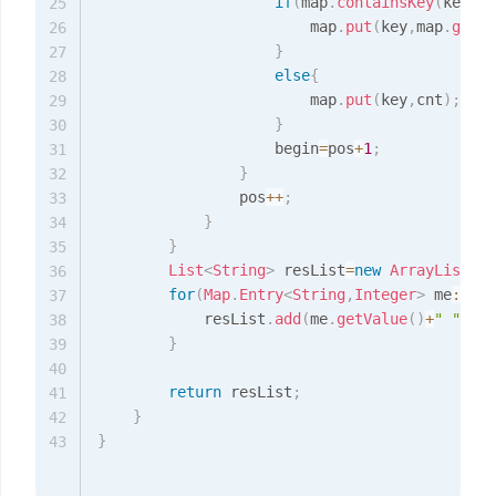
if
(
map
.
containsKey
(
key
)
)
{
25
                        map
.
put
(
key
,
map
.
getOr
26
}
27
else
{
28
                        map
.
put
(
key
,
cnt
)
;
29
}
30
                    begin
=
pos
+
1
;
31
}
32
                pos
++
;
33
}
34
}
35
List
<
String
>
 resList
=
new
ArrayList
<
>
(
36
for
(
Map
.
Entry
<
String
,
Integer
>
 me
:
map
.
37
            resList
.
add
(
me
.
getValue
(
)
+
" "
+
me
.
38
}
39
40
return
 resList
;
41
}
42
}
43