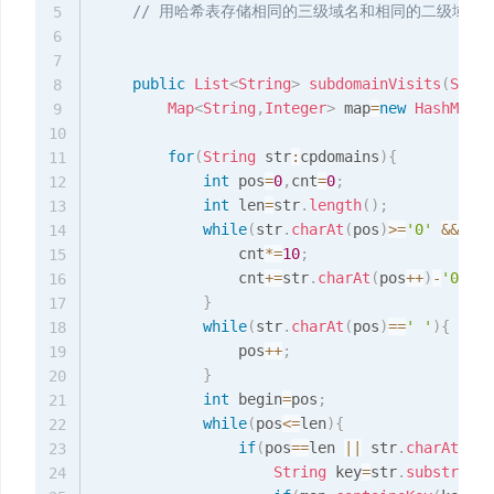
// 用哈希表存储相同的三级域名和相同的二级域名
5
6
7
public
List
<
String
>
subdomainVisits
(
Strin
8
Map
<
String
,
Integer
>
 map
=
new
HashMap
<
>
9
10
for
(
String
 str
:
cpdomains
)
{
11
int
 pos
=
0
,
cnt
=
0
;
12
int
 len
=
str
.
length
(
)
;
13
while
(
str
.
charAt
(
pos
)
>=
'0'
&&
 str
14
                cnt
*=
10
;
15
                cnt
+=
str
.
charAt
(
pos
++
)
-
'0'
;
16
}
17
while
(
str
.
charAt
(
pos
)
==
' '
)
{
18
                pos
++
;
19
}
20
int
 begin
=
pos
;
21
while
(
pos
<=
len
)
{
22
if
(
pos
==
len 
||
 str
.
charAt
(
pos
23
String
 key
=
str
.
substring
(
24