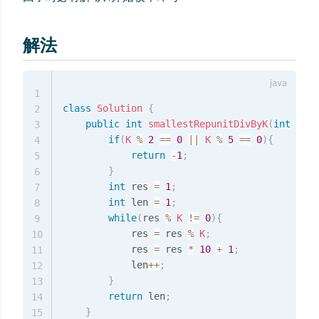
解法
1
class
Solution
{
2
public
int
smallestRepunitDivByK
(
int
K
)
{
3
if
(
K
%
2
==
0
||
K
%
5
==
0
)
{
4
return
-
1
;
5
}
6
int
 res 
=
1
;
7
int
 len 
=
1
;
8
while
(
res 
%
K
!=
0
)
{
9
            res 
=
 res 
%
K
;
10
            res 
=
 res 
*
10
+
1
;
11
            len
++
;
12
}
13
return
 len
;
14
}
15