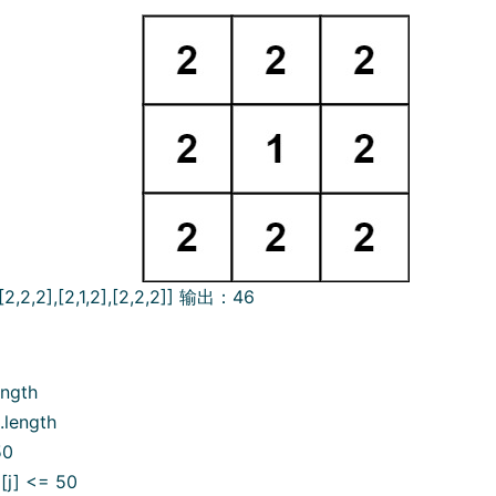
,2,2],[2,1,2],[2,2,2]] 输出：46
ength
.length
50
][j] <= 50