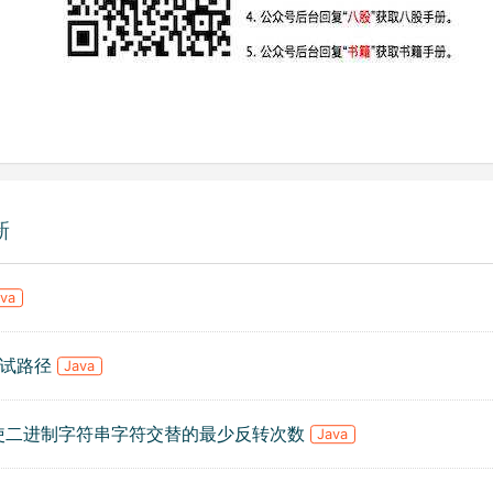
新
ava
.测试路径
Java
. 使二进制字符串字符交替的最少反转次数
Java