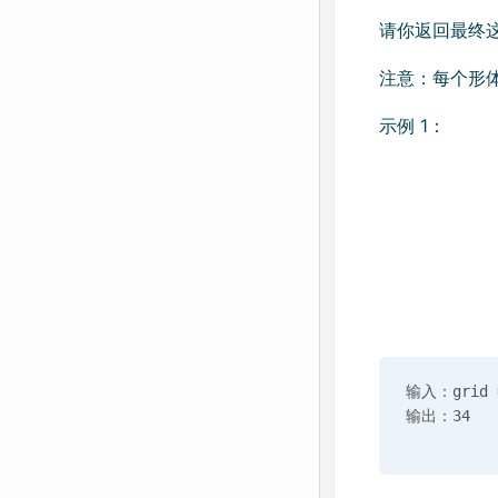
请你返回最终
注意：每个形
示例 1：
输入：grid =