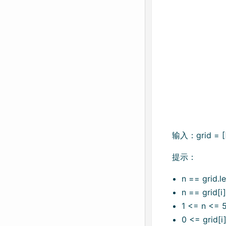
输入：grid = [[2
提示：
n == grid.l
n == grid[i]
1 <= n <= 
0 <= grid[i