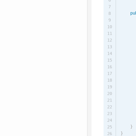
6
7
pu
8
9
10
11
12
13
14
15
      
16
17
      
18
19
      
20
21
22
23
24
}
25
}
26