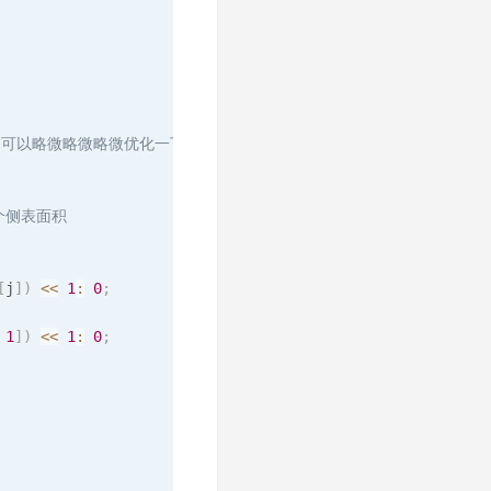
eck，可以略微略微略微优化一下耗时...
个侧表面积 
[
j
]
)
<<
1
:
0
;
1
]
)
<<
1
:
0
;