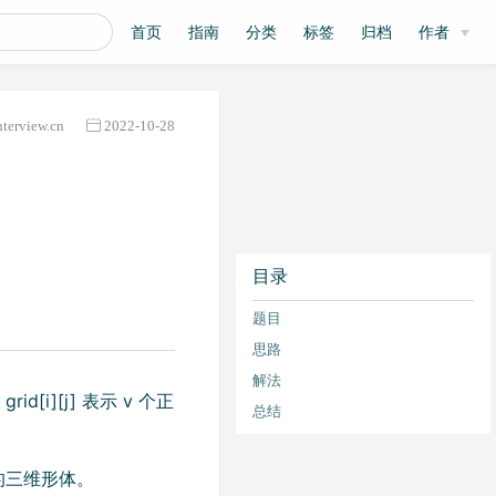
首页
指南
分类
标签
归档
作者
nterview.cn
2022-10-28
目录
题目
思路
解法
id[i][j] 表示 v 个正
总结
的三维形体。