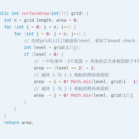
blic
int
surfaceArea
(
int
[
]
[
]
 grid
)
{
int
 n 
=
 grid
.
length
,
 area 
=
0
;
for
(
int
 i 
=
0
;
 i 
<
 n
;
 i
++
)
{
for
(
int
 j 
=
0
;
 j 
<
 n
;
 j
++
)
{
// 先把grid[i][j]赋值给level，省掉了bound ch
int
 level 
=
 grid
[
i
]
[
j
]
;
if
(
level 
>
0
)
{
// 一个柱体中：2个底面 + 所有的正方体都贡献了4
              area 
+=
(
level 
<<
2
)
+
2
;
// 减掉 i 与 i-1 相贴的两份表面积
              area 
-=
 i 
>
0
?
Math
.
min
(
level
,
 grid
[
i 
-
1
]
// 减掉 j 与 j-1 相贴的两份表面积
              area 
-=
 j 
>
0
?
Math
.
min
(
level
,
 grid
[
i
]
[
j 
-
}
}
}
return
 area
;