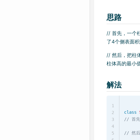
思路
// 首先，一
了4个侧表面积
// 然后，把
柱体高的最小值
解法
1
class
2
// 
3
4
// 
5