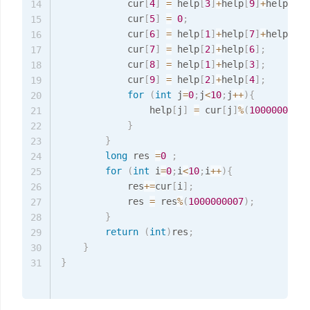
            cur
[
4
]
=
 help
[
3
]
+
help
[
9
]
+
help
[
0
]
;
14
            cur
[
5
]
=
0
;
15
            cur
[
6
]
=
 help
[
1
]
+
help
[
7
]
+
help
[
0
]
;
16
            cur
[
7
]
=
 help
[
2
]
+
help
[
6
]
;
17
            cur
[
8
]
=
 help
[
1
]
+
help
[
3
]
;
18
            cur
[
9
]
=
 help
[
2
]
+
help
[
4
]
;
19
for
(
int
 j
=
0
;
j
<
10
;
j
++
)
{
20
                help
[
j
]
=
 cur
[
j
]
%
(
1000000007
)
21
}
22
}
23
long
 res 
=
0
;
24
for
(
int
 i
=
0
;
i
<
10
;
i
++
)
{
25
            res
+=
cur
[
i
]
;
26
            res 
=
 res
%
(
1000000007
)
;
27
}
28
return
(
int
)
res
;
29
}
30
}
31