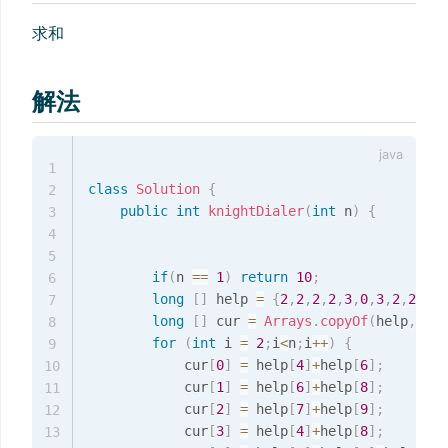
求和
解法
1
class
Solution
{
2
public
int
knightDialer
(
int
 n
)
{
3
4
5
if
(
n 
==
1
)
return
10
;
6
long
[
]
 help 
=
{
2
,
2
,
2
,
2
,
3
,
0
,
3
,
2
,
2
,
2
}
;
7
long
[
]
 cur 
=
Arrays
.
copyOf
(
help
,
help
8
for
(
int
 i 
=
2
;
i
<
n
;
i
++
)
{
9
            cur
[
0
]
=
 help
[
4
]
+
help
[
6
]
;
10
            cur
[
1
]
=
 help
[
6
]
+
help
[
8
]
;
11
            cur
[
2
]
=
 help
[
7
]
+
help
[
9
]
;
12
            cur
[
3
]
=
 help
[
4
]
+
help
[
8
]
;
13