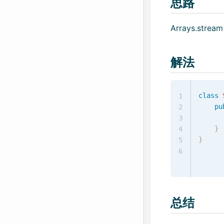
思路
Arrays.stream
解法
class
1
pu
2
3
}
4
}
5
6
总结