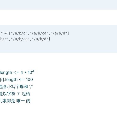
 = ["/a/b/c","/a/b/ca","/a/b/d"]

4
.length <= 4 * 10
[i].length <= 100
 只包含小写字母和 '/'
 总是以字符 '/' 起始
每个元素都是 唯一 的