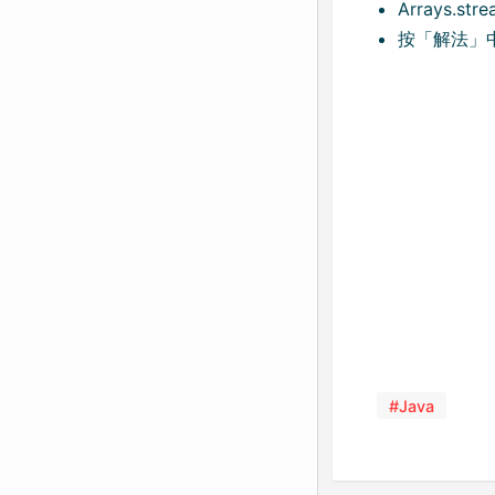
Arrays.str
按「解法」
#Java