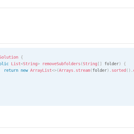
Solution
{
blic
List
<
String
>
removeSubfolders
(
String
[
]
 folder
)
{
return
new
ArrayList
<
>
(
Arrays
.
stream
(
folder
)
.
sorted
(
)
.