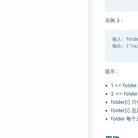
示例 3：
输入: folder
提示：
1 <= folder
2 <= folder
folder[i]
folder[i]
folder 