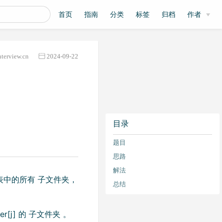
首页
指南
分类
标签
归档
作者
nterview.cn
2024-09-22
目录
题目
思路
解法
表中的所有 子文件夹，
总结
der[j] 的 子文件夹 。