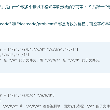
」是由一个或多个按以下格式串联形成的字符串：'/' 后跟一
tcode" 和 "/leetcode/problems" 都是有效的路径，而空字符串
= ["/a","/a/b","/c/d","/c/d/e","/c/f"]

"/c/d","/c/f"]

= ["/a","/a/b/c","/a/b/d"]


