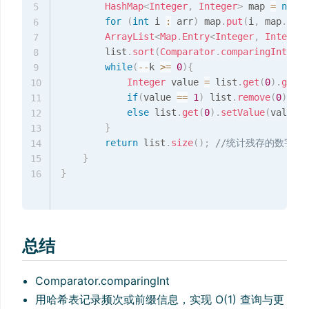
HashMap
<
Integer
,
Integer
>
 map 
=
new
H
5
for
(
int
 i 
:
 arr
)
 map
.
put
(
i
,
 map
.
getO
6
ArrayList
<
Map
.
Entry
<
Integer
,
Integer
>
7
        list
.
sort
(
Comparator
.
comparingInt
(
Map
8
while
(
--
k 
>=
0
)
{
9
Integer
 value 
=
 list
.
get
(
0
)
.
getVa
10
if
(
value 
==
1
)
 list
.
remove
(
0
)
;
/
11
else
 list
.
get
(
0
)
.
setValue
(
value 
-
12
}
13
return
 list
.
size
(
)
;
//统计残存的数字
14
}
15
}
16
总结
Comparator.comparingInt
用哈希表记录频次或前缀信息，实现 O(1) 查询与更