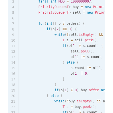
final
int
MOD
=
1000000007
;
3
PriorityQueue
<
T
>
 buy 
=
new
PriorityQu
4
PriorityQueue
<
T
>
 sell 
=
new
PriorityQ
5
6
for
(
int
[
]
 o 
:
 orders
)
{
7
if
(
o
[
2
]
==
0
)
{
8
while
(
!
sell
.
isEmpty
(
)
&&
 sell
9
T
 s 
=
 sell
.
peek
(
)
;
10
if
(
o
[
1
]
>
 s
.
count
)
{
11
                        sell
.
poll
(
)
;
12
                        o
[
1
]
-=
 s
.
count
;
13
}
else
{
14
                        s
.
count 
-=
 o
[
1
]
;
15
                        o
[
1
]
=
0
;
16
}
17
}
18
if
(
o
[
1
]
>
0
)
 buy
.
offer
(
new
T
(
19
}
else
{
20
while
(
!
buy
.
isEmpty
(
)
&&
 buy
.
p
21
T
 s 
=
 buy
.
peek
(
)
;
22
if
(
o
[
1
]
>
 s
.
count
)
{
23