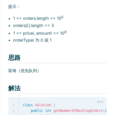
提示：
5
1 <= orders.length <= 10
orders[i].length == 3
9
1 <= pricei, amounti <= 10
orderTypei 为 0 或 1
思路
双堆（优先队列）
解法
class
Solution
{
1
public
int
getNumberOfBacklogOrders
(
int
[
]
2