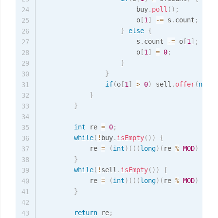
                        buy
.
poll
(
)
;
24
                        o
[
1
]
-=
 s
.
count
;
25
}
else
{
26
                        s
.
count 
-=
 o
[
1
]
;
27
                        o
[
1
]
=
0
;
28
}
29
}
30
if
(
o
[
1
]
>
0
)
 sell
.
offer
(
new
T
31
}
32
}
33
34
int
 re 
=
0
;
35
while
(
!
buy
.
isEmpty
(
)
)
{
36
            re 
=
(
int
)
(
(
(
long
)
(
re 
%
MOD
)
+
(
b
37
}
38
while
(
!
sell
.
isEmpty
(
)
)
{
39
            re 
=
(
int
)
(
(
(
long
)
(
re 
%
MOD
)
+
(
s
40
}
41
42
return
 re
;
43