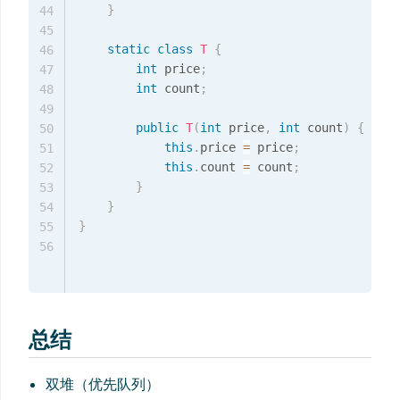
}
44
45
static
class
T
{
46
int
 price
;
47
int
 count
;
48
49
public
T
(
int
 price
,
int
 count
)
{
50
this
.
price 
=
 price
;
51
this
.
count 
=
 count
;
52
}
53
}
54
}
55
56
总结
双堆（优先队列）