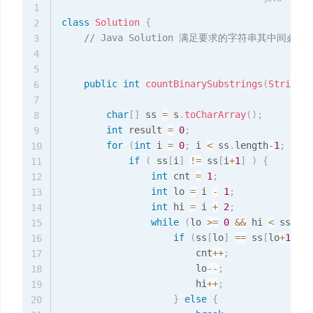
1
class
Solution
{
2
// Java Solution 满足要求的字符串其中间
3
4
5
public
int
countBinarySubstrings
(
String
 s
6
7
char
[
]
 ss 
=
 s
.
toCharArray
(
)
;
8
int
 result 
=
0
;
9
for
(
int
 i 
=
0
;
 i 
<
 ss
.
length
-
1
;
++
i
)
10
if
(
 ss
[
i
]
!=
 ss
[
i
+
1
]
)
{
11
int
 cnt 
=
1
;
12
int
 lo 
=
 i 
-
1
;
13
int
 hi 
=
 i 
+
2
;
14
while
(
lo 
>=
0
&&
 hi 
<
 ss
.
len
15
if
(
ss
[
lo
]
==
 ss
[
lo
+
1
]
&&
16
                        cnt
++
;
17
                        lo
--
;
18
                        hi
++
;
19
}
else
{
20