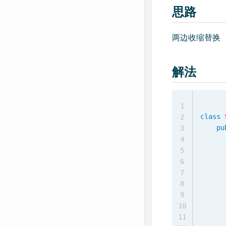
思路
两边收缩替换
解法
1
class
2
pu
3
4
5
6
7
8
9
10
      
11