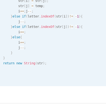
          str
[
i
]
=
 str
[
j
]
;
          str
[
j
]
=
 temp
;
          i
++
;
j
--
;
}
else
if
(
letter
.
indexOf
(
str
[
i
]
)
!=
-
1
)
{
          j
--
;
}
else
if
(
letter
.
indexOf
(
str
[
j
]
)
!=
-
1
)
{
          i
++
;
}
else
{
          i
++
;
          j
--
;
}
}
return
new
String
(
str
)
;