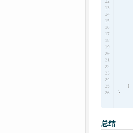
      
12
      
13
      
14
15
      
16
17
      
18
19
      
20
      
21
22
23
24
}
25
}
26
总结