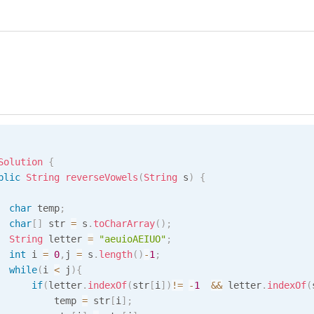
Solution
{
blic
String
reverseVowels
(
String
 s
)
{
char
 temp
;
char
[
]
 str 
=
 s
.
toCharArray
(
)
;
String
 letter 
=
"aeuioAEIUO"
;
int
 i 
=
0
,
j 
=
 s
.
length
(
)
-
1
;
while
(
i 
<
 j
)
{
if
(
letter
.
indexOf
(
str
[
i
]
)
!=
-
1
&&
 letter
.
indexOf
(
          temp 
=
 str
[
i
]
;