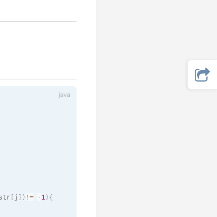
str
[
j
]
)
!=
-
1
)
{