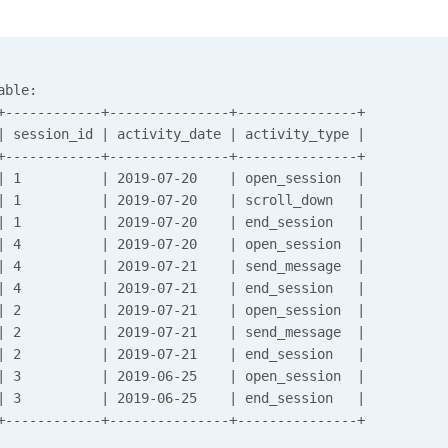
ble:

+------------+---------------+---------------+

| session_id | activity_date | activity_type |

+------------+---------------+---------------+

| 1          | 2019-07-20    | open_session  |

| 1          | 2019-07-20    | scroll_down   |

| 1          | 2019-07-20    | end_session   |

| 4          | 2019-07-20    | open_session  |

| 4          | 2019-07-21    | send_message  |

| 4          | 2019-07-21    | end_session   |

| 2          | 2019-07-21    | open_session  |

| 2          | 2019-07-21    | send_message  |

| 2          | 2019-07-21    | end_session   |

| 3          | 2019-06-25    | open_session  |

| 3          | 2019-06-25    | end_session   |

+------------+---------------+---------------+
