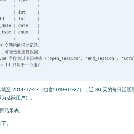
------+---------+

      | int     |

id    | int     |

_date | date    |

_type | enum    |

------+---------+

社交网站的活动记录。

，可能包含重复数据。

type 字段为以下四种值 ('open_session', 'end_session', 'scroll
截至 2019-07-27（包含2019-07-27），近 30 天的每
即为活跃用户）。
返回结果表。
如下。