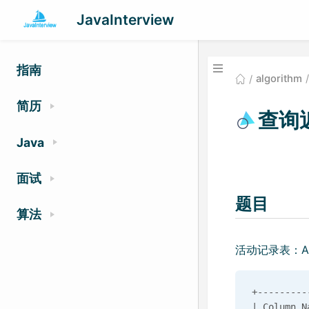
JavaInterview
指南
algorithm
简历
查询
Java
面试
题目
算法
活动记录表：Act
+---------
| Column N