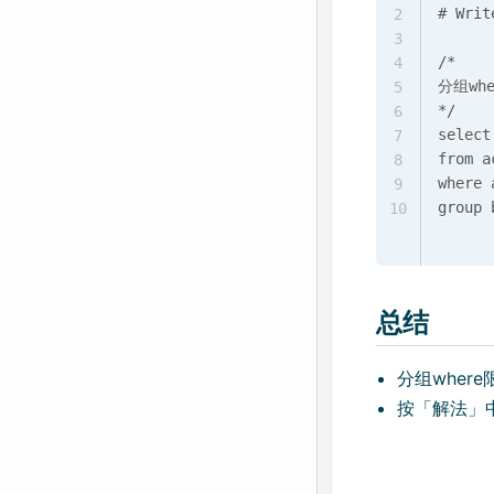
# Writ
2
3
/*

4
分组wh
5
*/

6
select
7
from a
8
where 
9
10
总结
分组wher
按「解法」