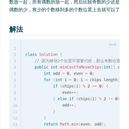
数放一起，所有偶数的放一起，然后比较奇数的少还是
偶数的少，将少的个数移到多的个数位置上去就可以了
解法
1
class
Solution
{
2
// 因为移动2个位置不需要代价，那么奇数位置
3
public
int
minCostToMoveChips
(
int
[
]
 chips
4
int
 odd 
=
0
,
 even 
=
0
;
5
for
(
int
 i 
=
0
;
 i 
<
 chips
.
length
;
 i
++
6
if
(
chips
[
i
]
%
2
==
0
)
{
7
                even
++
;
8
}
else
if
(
chips
[
i
]
%
2
!=
0
)
{
9
                odd
++
;
10
}
11
}
12
return
Math
.
min
(
even
,
 odd
)
;
13