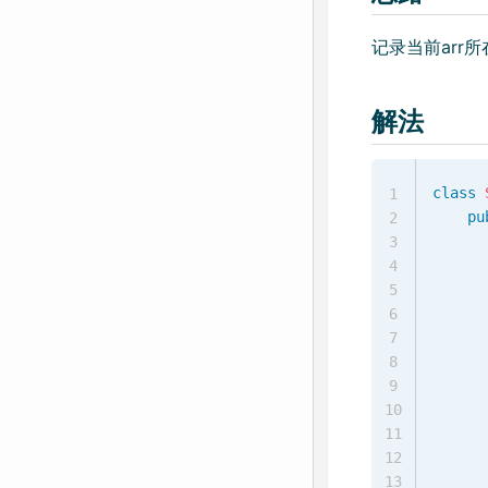
记录当前arr
解法
class
1
pu
2
3
4
5
6
7
8
9
10
11
      
12
13