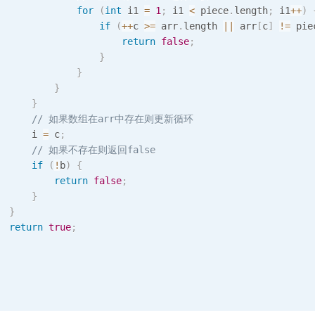
for
(
int
 i1 
=
1
;
 i1 
<
 piece
.
length
;
 i1
++
)
if
(
++
c 
>=
 arr
.
length 
||
 arr
[
c
]
!=
 pie
return
false
;
}
}
}
}
// 如果数组在arr中存在则更新循环
      i 
=
 c
;
// 如果不存在则返回false
if
(
!
b
)
{
return
false
;
}
}
return
true
;