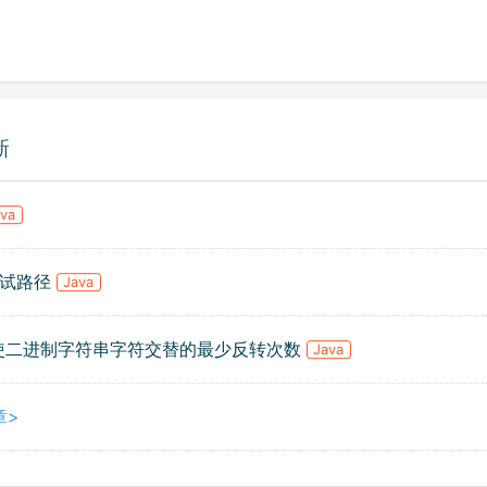
新
ava
.测试路径
Java
. 使二进制字符串字符交替的最少反转次数
Java
章>