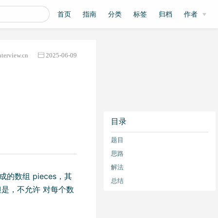
首页
指南
分类
标签
归档
作者
nterview.cn
2025-06-09
目录
题目
思路
解法
数组 pieces，其
总结
。但是，不允许 对每个数