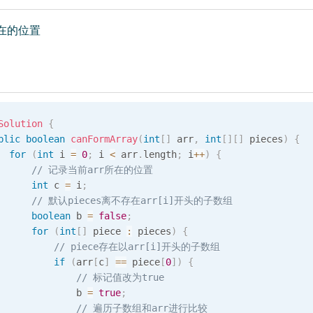
所在的位置
Solution
{
blic
boolean
canFormArray
(
int
[
]
 arr
,
int
[
]
[
]
 pieces
)
{
for
(
int
 i 
=
0
;
 i 
<
 arr
.
length
;
 i
++
)
{
// 记录当前arr所在的位置
int
 c 
=
 i
;
// 默认pieces离不存在arr[i]开头的子数组
boolean
 b 
=
false
;
for
(
int
[
]
 piece 
:
 pieces
)
{
// piece存在以arr[i]开头的子数组
if
(
arr
[
c
]
==
 piece
[
0
]
)
{
// 标记值改为true
              b 
=
true
;
// 遍历子数组和arr进行比较