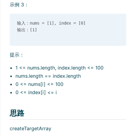
示例 3：
输入：nums = [1], index = [0]

提示：
1 <= nums.length, index.length <= 100
nums.length == index.length
0 <= nums[i] <= 100
0 <= index[i] <= i
思路
createTargetArray