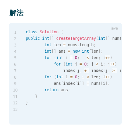
解法
class
Solution
{
1
public
int
[
]
createTargetArray
(
int
[
]
 nums
,
in
2
int
 len 
=
 nums
.
length
;
3
int
[
]
 ans 
=
new
int
[
len
]
;
4
for
(
int
 i 
=
0
;
 i 
<
 len
;
 i
++
)
5
for
(
int
 j 
=
0
;
 j 
<
 i
;
 j
++
)
6
				index
[
j
]
+=
 index
[
j
]
>=
 index
7
for
(
int
 i 
=
0
;
 i 
<
 len
;
 i
++
)
8
			ans
[
index
[
i
]
]
=
 nums
[
i
]
;
9
return
 ans
;
10
}
11
}
12
13