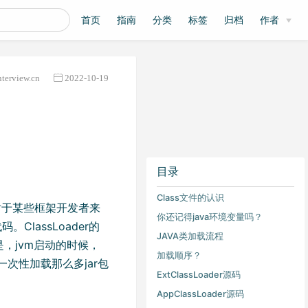
首页
指南
分类
标签
归档
作者
nterview.cn
2022-10-19
目录
Class文件的认识
但对于某些框架开发者来
你还记得java环境变量吗？
ClassLoader的
JAVA类加载流程
是，jvm启动的时候，
加载顺序？
次性加载那么多jar包
ExtClassLoader源码
。
AppClassLoader源码