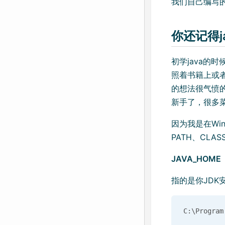
我们自己编写的
你还记得j
初学java的
照着书籍上或
的想法很气愤
新手了，很多
因为我是在Wi
PATH、CLAS
JAVA_HOME
指的是你JDK