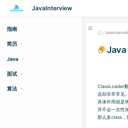
JavaInterview
指南
sourcecod
简历
Java
Java
面试
ClassLo
算法
说却非常常见。理
具体作用就是将
并不会一次性加
那么多class