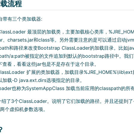
加载流程
统自带有三个类加载器:
p ClassLoader 最顶层的加载类，主要加载核心类库，%JRE_HOME%
s.jar、charsets.jar和class等。另外需要注意的是可以通过启动j
sspath和路径来改变Bootstrap ClassLoader的加载目录。比如jav
asspath/a:path被指定的文件追加到默认的bootstrap路径
下查看，看看这些jar包是不是存在于这个目录。
n ClassLoader 扩展的类加载器，加载目录%JRE_HOME%\lib\ex
载-D java.ext.dirs选项指定的目录。
 Loader也称为SystemAppClass 加载当前应用的classpath的
了3个ClassLoader。说明了它们加载的路径。并且还提到了-Xboo
dirs这两个虚拟机参数选项。
？