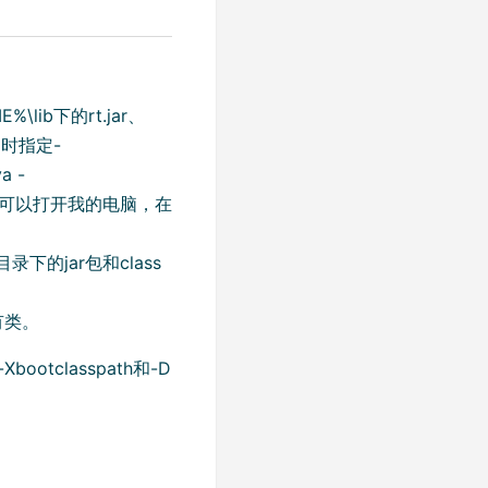
\lib下的rt.jar、
vm时指定-
a -
中。我们可以打开我的电脑，在
t目录下的jar包和class
所有类。
tclasspath和-D