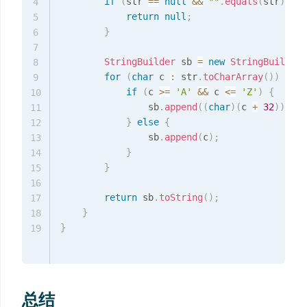
if
(
str 
==
null
&&
""
.
equals
(
str
)
)
{
4
return
null
;
5
}
6
7
StringBuilder
 sb 
=
new
StringBuilder
(
8
for
(
char
 c 
:
 str
.
toCharArray
(
)
)
{
9
if
(
c 
>=
'A'
&&
 c 
<=
'Z'
)
{
10
                sb
.
append
(
(
char
)
(
c 
+
32
)
)
;
11
}
else
{
12
                sb
.
append
(
c
)
;
13
}
14
}
15
16
return
 sb
.
toString
(
)
;
17
}
18
}
19
总结