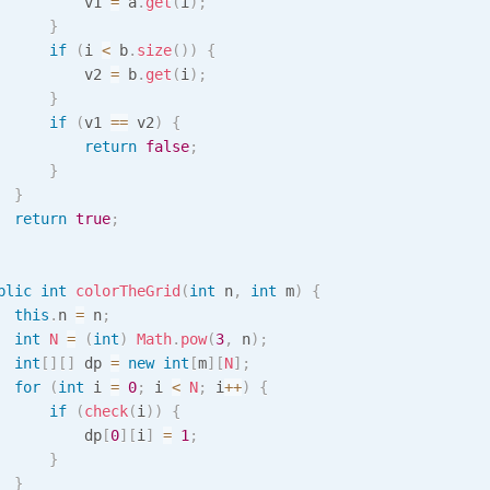
          v1 
=
 a
.
get
(
i
)
;
}
if
(
i 
<
 b
.
size
(
)
)
{
          v2 
=
 b
.
get
(
i
)
;
}
if
(
v1 
==
 v2
)
{
return
false
;
}
}
return
true
;
blic
int
colorTheGrid
(
int
 n
,
int
 m
)
{
this
.
n 
=
 n
;
int
N
=
(
int
)
Math
.
pow
(
3
,
 n
)
;
int
[
]
[
]
 dp 
=
new
int
[
m
]
[
N
]
;
for
(
int
 i 
=
0
;
 i 
<
N
;
 i
++
)
{
if
(
check
(
i
)
)
{
          dp
[
0
]
[
i
]
=
1
;
}
}