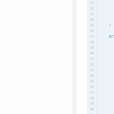
      
11
      
12
13
14
}
15
16
pr
17
18
19
20
      
21
      
22
23
24
      
25
      
26
27
28
29
30