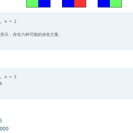
 n = 2

 n = 5

5
1000