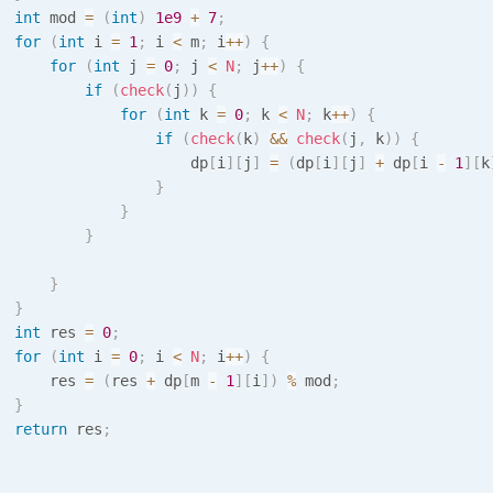
int
 mod 
=
(
int
)
1e9
+
7
;
for
(
int
 i 
=
1
;
 i 
<
 m
;
 i
++
)
{
for
(
int
 j 
=
0
;
 j 
<
N
;
 j
++
)
{
if
(
check
(
j
)
)
{
for
(
int
 k 
=
0
;
 k 
<
N
;
 k
++
)
{
if
(
check
(
k
)
&&
check
(
j
,
 k
)
)
{
                      dp
[
i
]
[
j
]
=
(
dp
[
i
]
[
j
]
+
 dp
[
i 
-
1
]
[
k
}
}
}
}
}
int
 res 
=
0
;
for
(
int
 i 
=
0
;
 i 
<
N
;
 i
++
)
{
      res 
=
(
res 
+
 dp
[
m 
-
1
]
[
i
]
)
%
 mod
;
}
return
 res
;