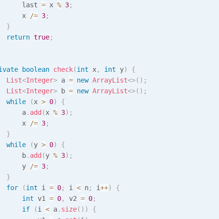
      last 
=
 x 
%
3
;
      x 
/=
3
;
}
return
true
;
ivate
boolean
check
(
int
 x
,
int
 y
)
{
List
<
Integer
>
 a 
=
new
ArrayList
<
>
(
)
;
List
<
Integer
>
 b 
=
new
ArrayList
<
>
(
)
;
while
(
x 
>
0
)
{
      a
.
add
(
x 
%
3
)
;
      x 
/=
3
;
}
while
(
y 
>
0
)
{
      b
.
add
(
y 
%
3
)
;
      y 
/=
3
;
}
for
(
int
 i 
=
0
;
 i 
<
 n
;
 i
++
)
{
int
 v1 
=
0
,
 v2 
=
0
;
if
(
i 
<
 a
.
size
(
)
)
{