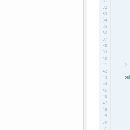
      
31
32
33
      
34
35
36
37
38
39
40
}
41
42
pu
43
44
45
46
47
48
      
49
50
51