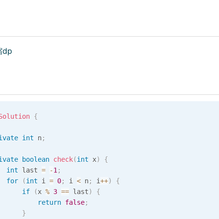
dp
Solution
{
ivate
int
 n
;
ivate
boolean
check
(
int
 x
)
{
int
 last 
=
-
1
;
for
(
int
 i 
=
0
;
 i 
<
 n
;
 i
++
)
{
if
(
x 
%
3
==
 last
)
{
return
false
;
}