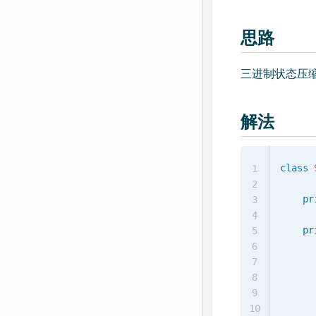
思路
三进制状态压缩
解法
class
1
2
pr
3
4
pr
5
6
7
8
9
10