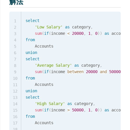
解法
select
1
'Low Salary'
as
 category
,
2
sum
(
if
(
income 
<
20000
,
1
,
0
)
)
as
3
from
4
5
union
6
select
7
'Average Salary'
as
 category
,
8
sum
(
if
(
income 
between
20000
and
50000
,
1
,
9
from
10
11
union
12
select
13
'High Salary'
as
 category
,
14
sum
(
if
(
income 
>
50000
,
1
,
0
)
)
as
15
from
16
    Accounts

17
18