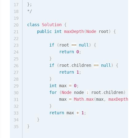
};

17
*/
18
19
class
Solution
{
20
public
int
maxDepth
(
Node
 root
)
{
21
22
if
(
root 
==
null
)
{
23
return
0
;
24
}
25
if
(
root
.
children 
==
null
)
{
26
return
1
;
27
}
28
int
 max 
=
0
;
29
for
(
Node
 node 
:
 root
.
children
)
{
30
             max 
=
Math
.
max
(
max
,
maxDepth
(
nod
31
}
32
return
 max 
+
1
;
33
}
34
}
35