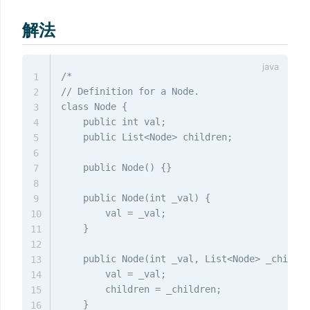
解法
/*

1
// Definition for a Node.

2
class Node {

3
    public int val;

4
    public List<Node> children;

5
6
    public Node() {}

7
8
    public Node(int _val) {

9
        val = _val;

10
    }

11
12
    public Node(int _val, List<Node> _childre
13
        val = _val;

14
        children = _children;

15
    }

16