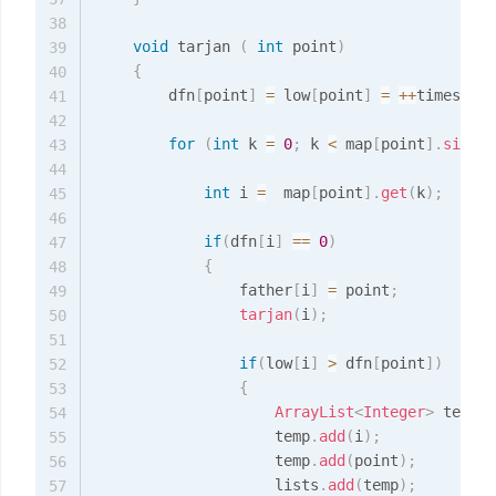
38
void
 tarjan 
(
int
 point
)
39
{
40
        dfn
[
point
]
=
 low
[
point
]
=
++
times
;
41
42
for
(
int
 k 
=
0
;
 k 
<
 map
[
point
]
.
size
(
)
43
44
int
 i 
=
  map
[
point
]
.
get
(
k
)
;
45
46
if
(
dfn
[
i
]
==
0
)
47
{
48
                father
[
i
]
=
 point
;
49
tarjan
(
i
)
;
50
51
if
(
low
[
i
]
>
 dfn
[
point
]
)
52
{
53
ArrayList
<
Integer
>
 temp 
=
54
                    temp
.
add
(
i
)
;
55
                    temp
.
add
(
point
)
;
56
                    lists
.
add
(
temp
)
;
57