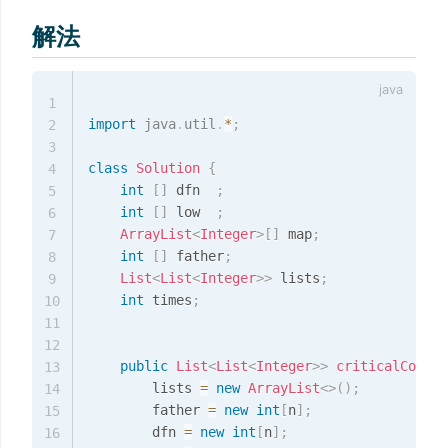
解法
1
import
java
.
util
.
*
;
2
3
class
Solution
{
4
int
[
]
 dfn  
;
5
int
[
]
 low  
;
6
ArrayList
<
Integer
>
[
]
 map
;
7
int
[
]
 father
;
8
List
<
List
<
Integer
>
>
 lists
;
9
int
 times
;
10
11
12
public
List
<
List
<
Integer
>
>
criticalConnec
13
        lists 
=
new
ArrayList
<
>
(
)
;
14
        father 
=
new
int
[
n
]
;
15
        dfn 
=
new
int
[
n
]
;
16