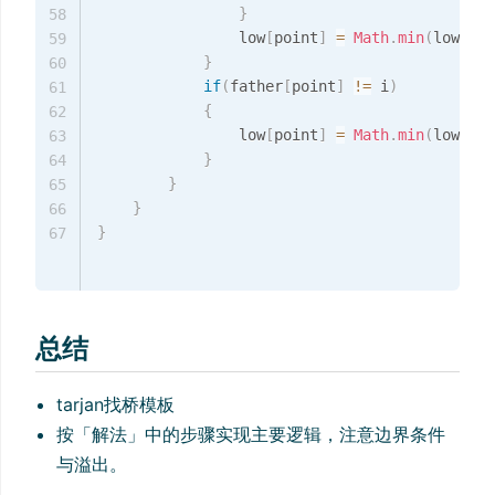
}
58
                low
[
point
]
=
Math
.
min
(
low
[
poi
59
}
60
if
(
father
[
point
]
!=
 i
)
61
{
62
                low
[
point
]
=
Math
.
min
(
low
[
poi
63
}
64
}
65
}
66
}
67
总结
tarjan找桥模板
按「解法」中的步骤实现主要逻辑，注意边界条件
与溢出。