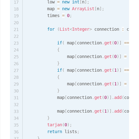
        low 
=
new
int
[
n
]
;
17
        map 
=
new
ArrayList
[
n
]
;
18
        times 
=
0
;
19
20
for
(
List
<
Integer
>
 connection 
:
 conne
21
22
if
(
 map
[
connection
.
get
(
0
)
]
==
nul
23
{
24
                map
[
connection
.
get
(
0
)
]
=
new
25
}
26
if
(
 map
[
connection
.
get
(
1
)
]
==
nul
27
{
28
                map
[
connection
.
get
(
1
)
]
=
new
29
}
30
            map
[
connection
.
get
(
0
)
]
.
add
(
connec
31
32
            map
[
connection
.
get
(
1
)
]
.
add
(
connec
33
}
34
tarjan
(
0
)
;
35
return
 lists
;
36
}
37