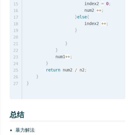
                        index2 
=
0
;
15
                        num2 
++
;
16
}
else
{
17
                        index2 
++
;
18
}
19
20
}
21
}
22
            num1
++
;
23
}
24
return
 num2 
/
 n2
;
25
}
26
}
27
总结
暴力解法