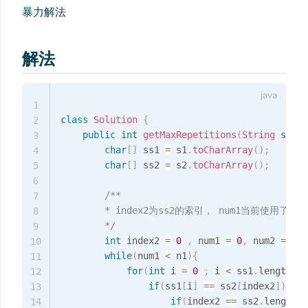
暴力解法
解法
1
class
Solution
{
2
public
int
getMaxRepetitions
(
String
 s1
,
i
3
char
[
]
 ss1 
=
 s1
.
toCharArray
(
)
;
4
char
[
]
 ss2 
=
 s2
.
toCharArray
(
)
;
5
6
/**

7
        * index2为ss2的索引， num1当前使用了s
8
        */
9
int
 index2 
=
0
,
 num1 
=
0
,
 num2 
=
0
;
10
while
(
num1 
<
 n1
)
{
11
for
(
int
 i 
=
0
;
 i 
<
 ss1
.
length 
;
 
12
if
(
ss1
[
i
]
==
 ss2
[
index2
]
)
{
13
if
(
index2 
==
 ss2
.
length 
-
14