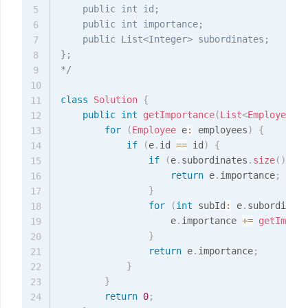
    public int id;

5
    public int importance;

6
    public List<Integer> subordinates;

7
};

8
*/
9
10
class
Solution
{
11
public
int
getImportance
(
List
<
Employee
>
 e
12
for
(
Employee
 e
:
 employees
)
{
13
if
(
e
.
id 
==
 id
)
{
14
if
(
e
.
subordinates
.
size
(
)
==
15
return
 e
.
importance
;
16
}
17
for
(
int
 subId
:
 e
.
subordinate
18
                    e
.
importance 
+=
getImport
19
}
20
return
 e
.
importance
;
21
}
22
}
23
return
0
;
24