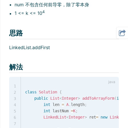
num 不包含任何前导零，除了零本身
4
1 <= k <= 10
思路
LinkedList.addFirst
解法
1
class
Solution
{
2
public
List
<
Integer
>
addToArrayForm
(
int
[
]
3
int
 len 
=
A
.
length
;
4
int
 lastNum 
=
K
;
5
LinkedList
<
Integer
>
 ret
=
new
LinkedLi
6
7