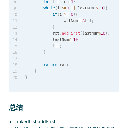
int
 i 
=
 len
-
1
;
8
while
(
i 
>=
0
||
 lastNum 
>
0
)
{
9
if
(
i 
>=
0
)
{
10
                lastNum
+=
A
[
i
]
;
11
}
12
            ret
.
addFirst
(
lastNum
%
10
)
;
13
            lastNum
/=
10
;
14
            i
--
;
15
}
16
17
return
 ret
;
18
}
19
}
20
总结
LinkedList.addFirst