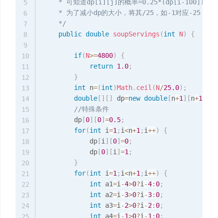
    * 可知道dp[i][j]的概率=0.25*(dp[i-100][j]+dp[
5
    * 为了减小dp的大小，将其/25，如-1对应-25，并
6
    */
7
public
double
soupServings
(
int
N
)
{
8
9
if
(
N
>=
4800
)
{
10
return
1.0
;
11
}
12
int
 n
=
(
int
)
Math
.
ceil
(
N
/
25.0
)
;
13
double
[
]
[
]
 dp
=
new
double
[
n
+
1
]
[
n
+
1
]
;
14
//特殊条件
15
        dp
[
0
]
[
0
]
=
0.5
;
16
for
(
int
 i
=
1
;
i
<
n
+
1
;
i
++
)
{
17
        	dp
[
i
]
[
0
]
=
0
;
18
        	dp
[
0
]
[
i
]
=
1
;
19
}
20
for
(
int
 i
=
1
;
i
<
n
+
1
;
i
++
)
{
21
int
 a1
=
i
-
4
>
0
?
i
-
4
:
0
;
22
int
 a2
=
i
-
3
>
0
?
i
-
3
:
0
;
23
int
 a3
=
i
-
2
>
0
?
i
-
2
:
0
;
24
int
 a4
=
i
-
1
>
0
?
i
-
1
:
0
;
25