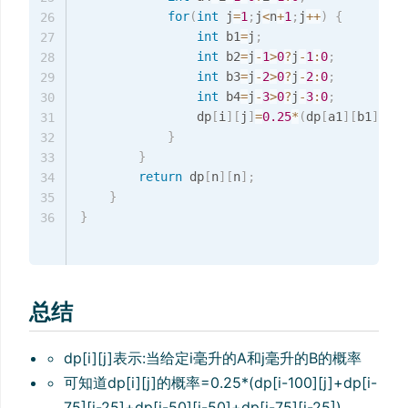
for
(
int
 j
=
1
;
j
<
n
+
1
;
j
++
)
{
26
int
 b1
=
j
;
27
int
 b2
=
j
-
1
>
0
?
j
-
1
:
0
;
28
int
 b3
=
j
-
2
>
0
?
j
-
2
:
0
;
29
int
 b4
=
j
-
3
>
0
?
j
-
3
:
0
;
30
        		dp
[
i
]
[
j
]
=
0.25
*
(
dp
[
a1
]
[
b1
]
+
dp
[
31
}
32
}
33
return
 dp
[
n
]
[
n
]
;
34
}
35
}
36
总结
dp[i][j]表示:当给定i毫升的A和j毫升的B的概率
可知道dp[i][j]的概率=0.25*(dp[i-100][j]+dp[i-
75][j-25]+dp[i-50][j-50]+dp[i-75][j-25])