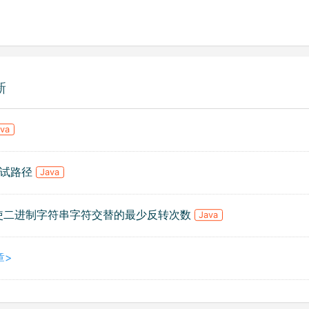
新
ava
.测试路径
Java
. 使二进制字符串字符交替的最少反转次数
Java
章>