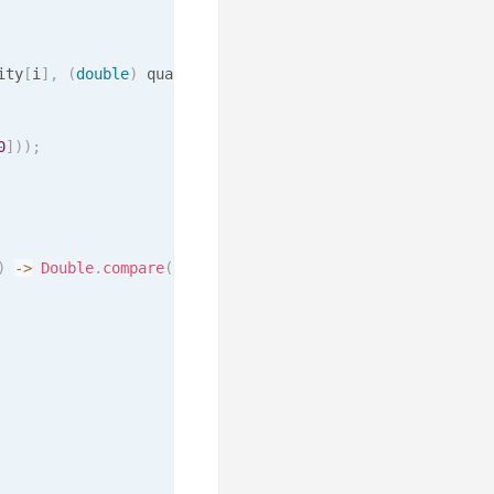
ity
[
i
]
,
(
double
)
 quality
[
i
]
}
;
0
]
)
)
;
)
->
Double
.
compare
(
y
,
 x
)
)
;