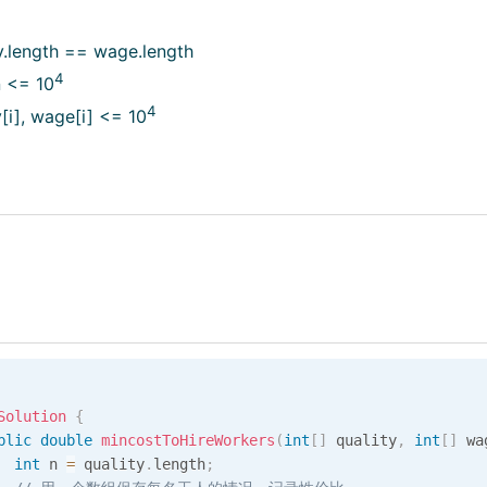
y.length == wage.length
4
n <= 10
4
y[i], wage[i] <= 10
Solution
{
blic
double
mincostToHireWorkers
(
int
[
]
 quality
,
int
[
]
 wa
int
 n 
=
 quality
.
length
;