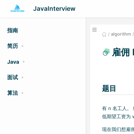
JavaInterview
指南
algorithm
简历
雇佣
Java
面试
题目
算法
有 n 名工人。 
低期望工资为 wa
现在我们想雇佣