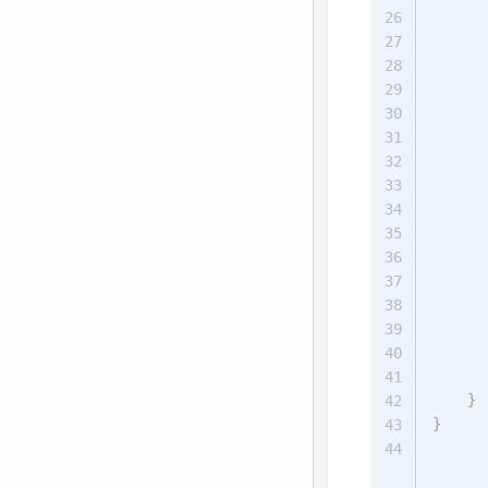
26
27
28
29
30
31
32
33
      
34
35
      
36
      
37
38
      
39
40
41
}
42
}
43
44