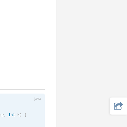
ge
,
int
 k
)
{