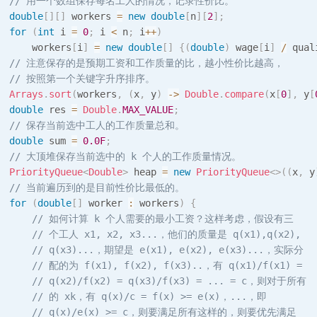
// 用一个数组保存每名工人的情况，记录性价比。
double
[
]
[
]
 workers 
=
new
double
[
n
]
[
2
]
;
for
(
int
 i 
=
0
;
 i 
<
 n
;
 i
++
)
      workers
[
i
]
=
new
double
[
]
{
(
double
)
 wage
[
i
]
/
 qual
// 注意保存的是预期工资和工作质量的比，越小性价比越高，
// 按照第一个关键字升序排序。
Arrays
.
sort
(
workers
,
(
x
,
 y
)
->
Double
.
compare
(
x
[
0
]
,
 y
[
double
 res 
=
Double
.
MAX_VALUE
;
// 保存当前选中工人的工作质量总和。
double
 sum 
=
0.0F
;
// 大顶堆保存当前选中的 k 个人的工作质量情况。
PriorityQueue
<
Double
>
 heap 
=
new
PriorityQueue
<
>
(
(
x
,
 y
// 当前遍历到的是目前性价比最低的。
for
(
double
[
]
 worker 
:
 workers
)
{
// 如何计算 k 个人需要的最小工资？这样考虑，假设有三
// 个工人 x1, x2, x3...，他们的质量是 q(x1),q(x2), 
// q(x3)...，期望是 e(x1), e(x2), e(x3)...，实际分
// 配的为 f(x1), f(x2), f(x3)..，有 q(x1)/f(x1) = 
// q(x2)/f(x2) = q(x3)/f(x3) = ... = c，则对于所有
// 的 xk，有 q(x)/c = f(x) >= e(x)，...，即 
// q(x)/e(x) >= c，则要满足所有这样的，则要优先满足