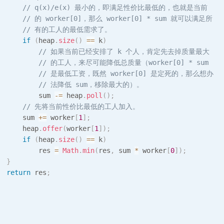
// q(x)/e(x) 最小的，即满足性价比最低的，也就是当前
// 的 worker[0]，那么 worker[0] * sum 就可以满足所
// 有的工人的最低需求了。
if
(
heap
.
size
(
)
==
 k
)
// 如果当前已经安排了 k 个人，肯定先去掉质量最大
// 的工人，来尽可能降低总质量（worker[0] * sum 
// 是最低工资，既然 worker[0] 是定死的，那么想办
// 法降低 sum，移除最大的）。
          sum 
-=
 heap
.
poll
(
)
;
// 先将当前性价比最低的工人加入。
      sum 
+=
 worker
[
1
]
;
      heap
.
offer
(
worker
[
1
]
)
;
if
(
heap
.
size
(
)
==
 k
)
          res 
=
Math
.
min
(
res
,
 sum 
*
 worker
[
0
]
)
;
}
return
 res
;