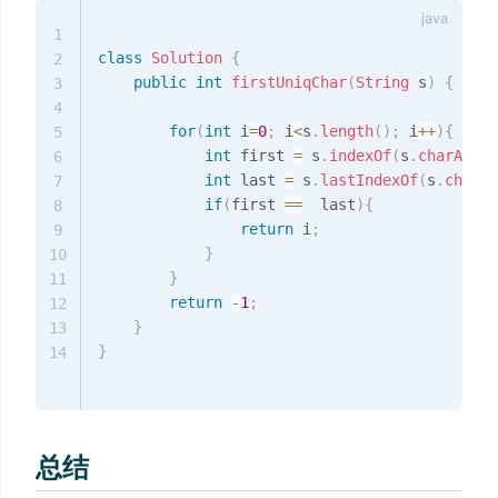
1
class
Solution
{
2
public
int
firstUniqChar
(
String
 s
)
{
3
4
for
(
int
 i
=
0
;
 i
<
s
.
length
(
)
;
 i
++
)
{
5
int
 first 
=
 s
.
indexOf
(
s
.
charAt
(
i
)
6
int
 last 
=
 s
.
lastIndexOf
(
s
.
charAt
7
if
(
first 
==
  last
)
{
8
return
 i
;
9
}
10
}
11
return
-
1
;
12
}
13
}
14
总结