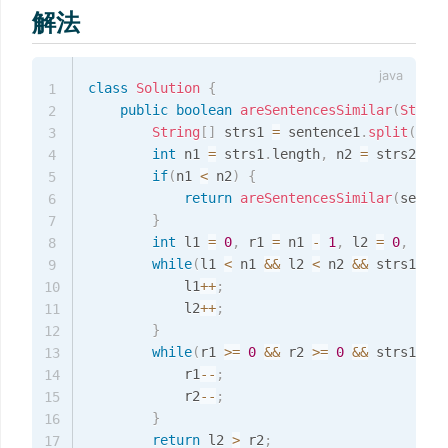
解法
class
Solution
{
1
public
boolean
areSentencesSimilar
(
String
2
String
[
]
 strs1 
=
 sentence1
.
split
(
" "
)
3
int
 n1 
=
 strs1
.
length
,
 n2 
=
 strs2
.
len
4
if
(
n1 
<
 n2
)
{
5
return
areSentencesSimilar
(
senten
6
}
7
int
 l1 
=
0
,
 r1 
=
 n1 
-
1
,
 l2 
=
0
,
 r2 
=
8
while
(
l1 
<
 n1 
&&
 l2 
<
 n2 
&&
 strs1
[
l1
]
9
            l1
++
;
10
            l2
++
;
11
}
12
while
(
r1 
>=
0
&&
 r2 
>=
0
&&
 strs1
[
r1
]
13
            r1
--
;
14
            r2
--
;
15
}
16
return
 l2 
>
 r2
;
17