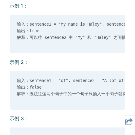
示例 1：
输入：sentence1 = "My name is Haley", sentence2 = 
输出：true

示例 2：
输入：sentence1 = "of", sentence2 = "A lot of word
输出：false

示例 3：