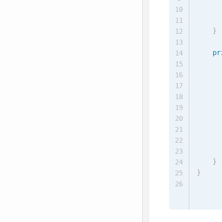
10
11
}
12
13
pr
14
15
16
      
17
18
19
20
21
22
23
}
24
}
25
26