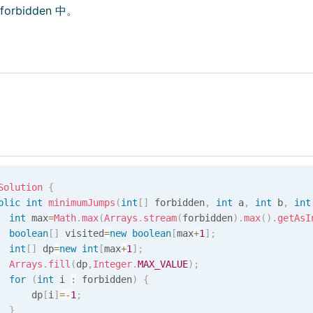
forbidden 中。
Solution
{
blic
int
minimumJumps
(
int
[
]
 forbidden
,
int
 a
,
int
 b
,
int
int
 max
=
Math
.
max
(
Arrays
.
stream
(
forbidden
)
.
max
(
)
.
getAsI
boolean
[
]
 visited
=
new
boolean
[
max
+
1
]
;
int
[
]
 dp
=
new
int
[
max
+
1
]
;
Arrays
.
fill
(
dp
,
Integer
.
MAX_VALUE
)
;
for
(
int
 i 
:
 forbidden
)
{
      dp
[
i
]
=
-
1
;
}