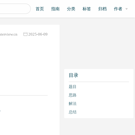
首页
指南
分类
标签
归档
作者
nterview.cn
2025-06-09
目录
题目
思路
解法
。
总结