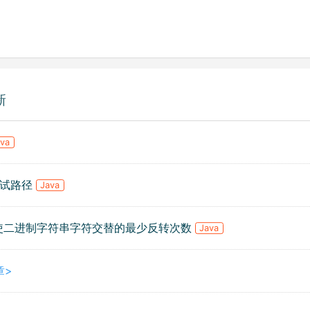
新
ava
.测试路径
Java
. 使二进制字符串字符交替的最少反转次数
Java
章>