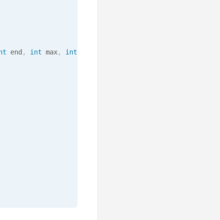
nt
 end
,
int
 max
,
int
[
]
 dp
,
boolean
 jump
)
{