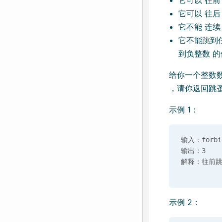
它可以 往前
它可以 往后
它不能 连续
它不能跳到任
到负整数 
给你一个整数数组 
，请你返回跳蚤
示例 1：
输入：forbidd
输出：3

示例 2：