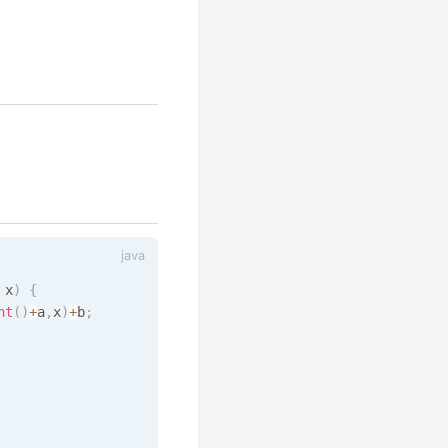
 x
)
{
nt
(
)
+
a
,
x
)
+
b
;