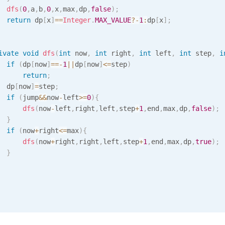
dfs
(
0
,
a
,
b
,
0
,
x
,
max
,
dp
,
false
)
;
return
 dp
[
x
]
==
Integer
.
MAX_VALUE
?
-
1
:
dp
[
x
]
;
ivate
void
dfs
(
int
 now
,
int
 right
,
int
 left
,
int
 step
,
i
if
(
dp
[
now
]
==
-
1
||
dp
[
now
]
<=
step
)
return
;
  dp
[
now
]
=
step
;
if
(
jump
&&
now
-
left
>=
0
)
{
dfs
(
now
-
left
,
right
,
left
,
step
+
1
,
end
,
max
,
dp
,
false
)
;
}
if
(
now
+
right
<=
max
)
{
dfs
(
now
+
right
,
right
,
left
,
step
+
1
,
end
,
max
,
dp
,
true
)
;
}