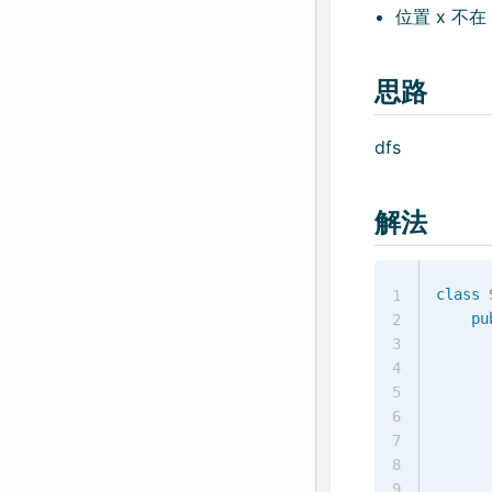
位置 x 不在 
思路
dfs
解法
class
1
pu
2
3
4
5
6
7
      
8
9