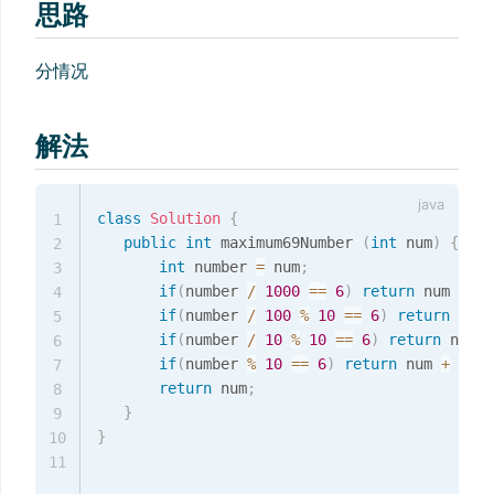
思路
分情况
解法
class
Solution
{
1
public
int
 maximum69Number 
(
int
 num
)
{
2
int
 number 
=
 num
;
3
if
(
number 
/
1000
==
6
)
return
 num 
+
30
4
if
(
number 
/
100
%
10
==
6
)
return
 num 
5
if
(
number 
/
10
%
10
==
6
)
return
 num 
+
6
if
(
number 
%
10
==
6
)
return
 num 
+
3
;
7
return
 num
;
8
}
9
}
10
11