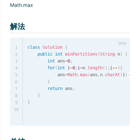
Math.max
解法
class
Solution
{
1
public
int
minPartitions
(
String
 n
)
{
2
int
 ans
=
0
;
3
for
(
int
 i
=
0
;
i
<
n
.
length
(
)
;
i
++
)
{
4
            ans
=
Math
.
max
(
ans
,
n
.
charAt
(
i
)
-
'0'
)
5
}
6
return
 ans
;
7
}
8
}
9
10