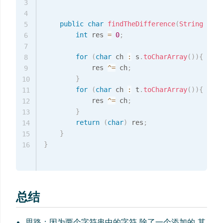
3
4
public
char
findTheDifference
(
String
 s
,
S
5
int
 res 
=
0
;
6
7
for
(
char
 ch 
:
 s
.
toCharArray
(
)
)
{
8
            res 
^=
 ch
;
9
}
10
for
(
char
 ch 
:
 t
.
toCharArray
(
)
)
{
11
            res 
^=
 ch
;
12
}
13
return
(
char
)
 res
;
14
}
15
}
16
总结
思路：因为两个字符串中的字符 除了一个添加的 其