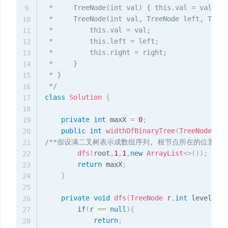
 *     TreeNode(int val) { this.val = val; }

9
 *     TreeNode(int val, TreeNode left, TreeN
10
 *         this.val = val;

11
 *         this.left = left;

12
 *         this.right = right;

13
 *     }

14
 * }

15
 */
16
class
Solution
{
17
18
private
int
 maxX 
=
0
;
19
public
int
widthOfBinaryTree
(
TreeNode
 roo
20
/**假设满二叉树表示成数组序列, 根节点所在的位置为1, 
21
dfs
(
root
,
1
,
1
,
new
ArrayList
<
>
(
)
)
;
22
return
 maxX
;
23
}
24
25
private
void
dfs
(
TreeNode
 r
,
int
 level
,
int
26
if
(
r 
==
null
)
{
27
return
;
28