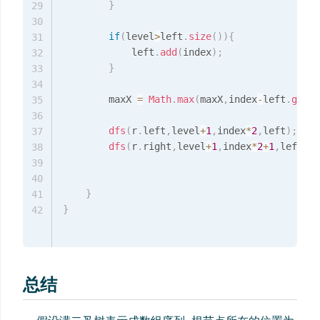
}
29
30
if
(
level
>
left
.
size
(
)
)
{
31
            left
.
add
(
index
)
;
32
}
33
34
        maxX 
=
Math
.
max
(
maxX
,
index
-
left
.
get
(
l
35
36
dfs
(
r
.
left
,
level
+
1
,
index
*
2
,
left
)
;
37
dfs
(
r
.
right
,
level
+
1
,
index
*
2
+
1
,
left
)
;
38
39
40
}
41
}
42
总结