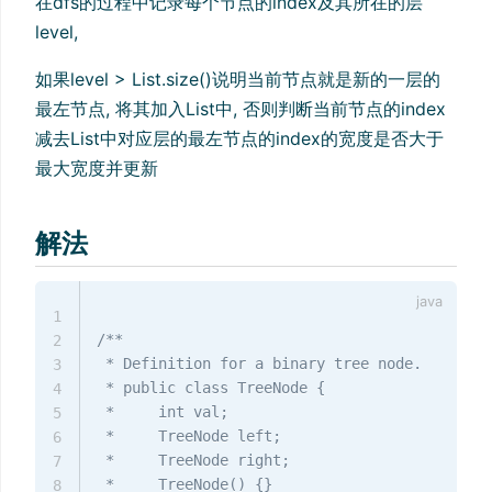
在dfs的过程中记录每个节点的index及其所在的层
level,
如果level > List.size()说明当前节点就是新的一层的
最左节点, 将其加入List中, 否则判断当前节点的index
减去List中对应层的最左节点的index的宽度是否大于
最大宽度并更新
解法
1
/**

2
 * Definition for a binary tree node.

3
 * public class TreeNode {

4
 *     int val;

5
 *     TreeNode left;

6
 *     TreeNode right;

7
 *     TreeNode() {}

8