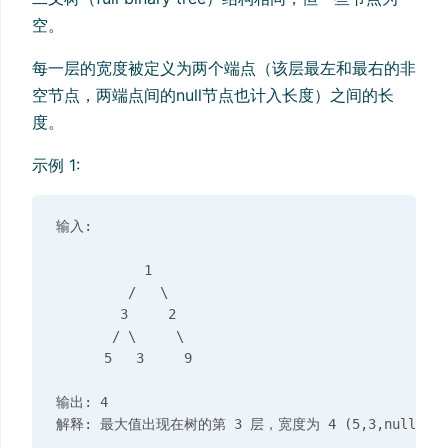
空。
每一层的宽度被定义为两个端点（该层最左和最右的非
空节点，两端点间的null节点也计入长度）之间的长
度。
示例 1:
输入: 

           1

         /   \

        3     2

       / \     \  

      5   3     9 

输出: 4
