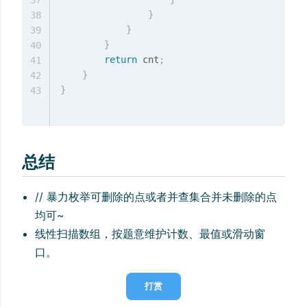
37
}
38
}
39
}
40
return
 cnt
;
41
}
42
}
43
总结
// 暴力枚举可删除的点或者并查集合并未删除的点
均可~
线性扫描数组，按题意维护计数、最值或滑动窗
口。
打赏