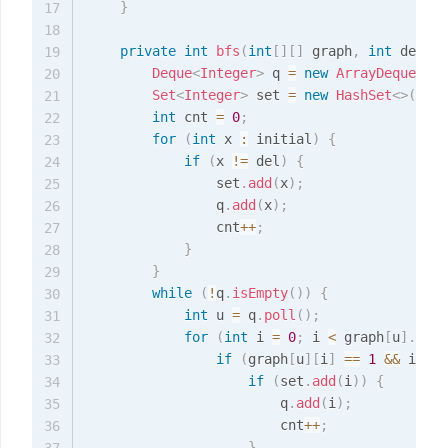
}
17
18
private
int
bfs
(
int
[
]
[
]
 graph
,
int
 del
,
i
19
Deque
<
Integer
>
 q 
=
new
ArrayDeque
<
>
(
)
20
Set
<
Integer
>
 set 
=
new
HashSet
<
>
(
)
;
21
int
 cnt 
=
0
;
22
for
(
int
 x 
:
 initial
)
{
23
if
(
x 
!=
 del
)
{
24
                set
.
add
(
x
)
;
25
                q
.
add
(
x
)
;
26
                cnt
++
;
27
}
28
}
29
while
(
!
q
.
isEmpty
(
)
)
{
30
int
 u 
=
 q
.
poll
(
)
;
31
for
(
int
 i 
=
0
;
 i 
<
 graph
[
u
]
.
leng
32
if
(
graph
[
u
]
[
i
]
==
1
&&
 i 
!=
 
33
if
(
set
.
add
(
i
)
)
{
34
                        q
.
add
(
i
)
;
35
                        cnt
++
;
36
}