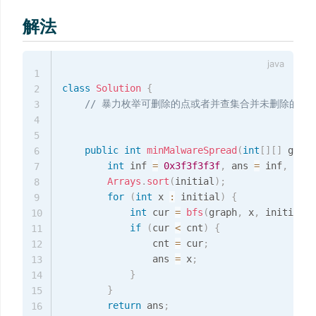
解法
1
class
Solution
{
2
// 暴力枚举可删除的点或者并查集合并未删除的点均
3
4
5
public
int
minMalwareSpread
(
int
[
]
[
]
 graph
6
int
 inf 
=
0x3f3f3f3f
,
 ans 
=
 inf
,
 cnt 
7
Arrays
.
sort
(
initial
)
;
8
for
(
int
 x 
:
 initial
)
{
9
int
 cur 
=
bfs
(
graph
,
 x
,
 initial
)
;
10
if
(
cur 
<
 cnt
)
{
11
                cnt 
=
 cur
;
12
                ans 
=
 x
;
13
}
14
}
15
return
 ans
;
16