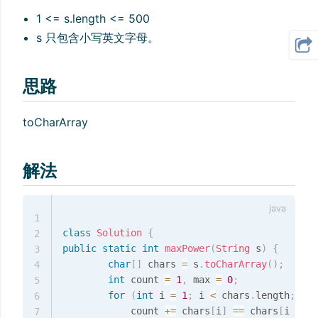
1 <= s.length <= 500
s 只包含小写英文字母。
思路
toCharArray
解法
1
class
Solution
{
2
public
static
int
maxPower
(
String
 s
)
{
3
char
[
]
 chars 
=
 s
.
toCharArray
(
)
;
4
int
 count 
=
1
,
 max 
=
0
;
5
for
(
int
 i 
=
1
;
 i 
<
 chars
.
length
;
 i
++
6
			count 
+=
 chars
[
i
]
==
 chars
[
i 
-
1
]
7