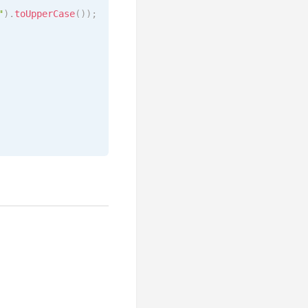
"
)
.
toUpperCase
(
)
)
;