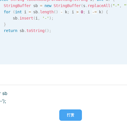
StringBuffer
 sb 
=
new
StringBuffer
(
s
.
replaceAll
(
"-"
,
"
for
(
int
 i 
=
 sb
.
length
(
)
-
 k
;
 i 
>
0
;
 i 
-=
 k
)
{
      sb
.
insert
(
i
,
'-'
)
;
}
return
 sb
.
toString
(
)
;
r sb
-');
打赏