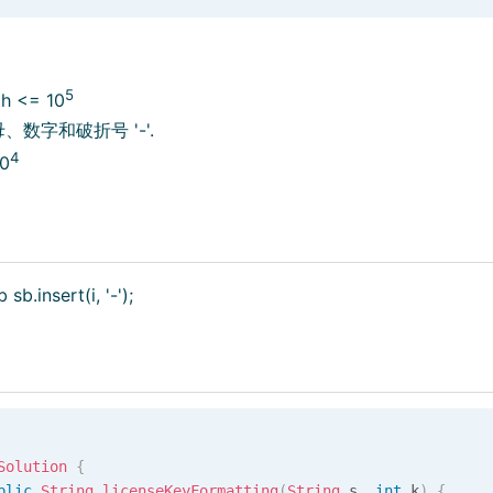
5
th <= 10
、数字和破折号 '-'.
4
10
 sb.insert(i, '-');
Solution
{
blic
String
licenseKeyFormatting
(
String
 s
,
int
 k
)
{