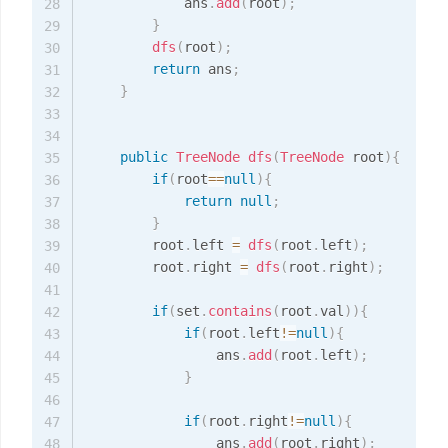
            ans
.
add
(
root
)
;
28
}
29
dfs
(
root
)
;
30
return
 ans
;
31
}
32
33
34
public
TreeNode
dfs
(
TreeNode
 root
)
{
35
if
(
root
==
null
)
{
36
return
null
;
37
}
38
        root
.
left 
=
dfs
(
root
.
left
)
;
39
        root
.
right 
=
dfs
(
root
.
right
)
;
40
41
if
(
set
.
contains
(
root
.
val
)
)
{
42
if
(
root
.
left
!=
null
)
{
43
                ans
.
add
(
root
.
left
)
;
44
}
45
46
if
(
root
.
right
!=
null
)
{
47
                ans
.
add
(
root
.
right
)
;
48