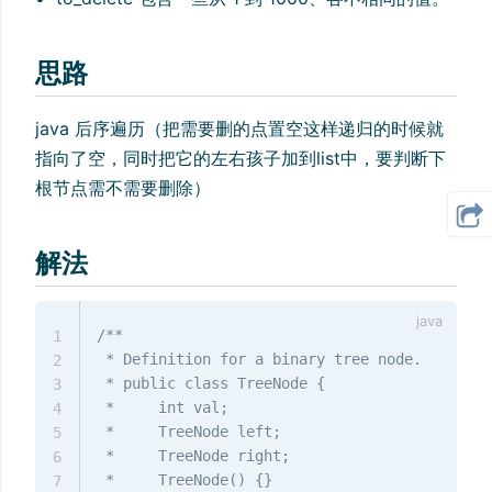
思路
java 后序遍历（把需要删的点置空这样递归的时候就
指向了空，同时把它的左右孩子加到list中，要判断下
根节点需不需要删除）
解法
/**

1
 * Definition for a binary tree node.

2
 * public class TreeNode {

3
 *     int val;

4
 *     TreeNode left;

5
 *     TreeNode right;

6
 *     TreeNode() {}

7