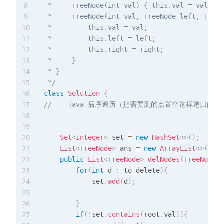
 *     TreeNode(int val) { this.val = val; }

8
 *     TreeNode(int val, TreeNode left, TreeN
9
 *         this.val = val;

10
 *         this.left = left;

11
 *         this.right = right;

12
 *     }

13
 * }

14
 */
15
class
Solution
{
16
//    java 后序遍历（把需要删的点置空这样递归
17
18
19
Set
<
Integer
>
 set 
=
new
HashSet
<
>
(
)
;
20
List
<
TreeNode
>
 ans 
=
new
ArrayList
<
>
(
)
;
21
public
List
<
TreeNode
>
delNodes
(
TreeNode
 r
22
for
(
int
 d 
:
 to_delete
)
{
23
            set
.
add
(
d
)
;
24
25
}
26
if
(
!
set
.
contains
(
root
.
val
)
)
{
27