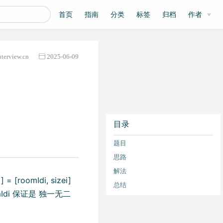
首页
指南
分类
标签
归档
作者
nterview.cn
2025-06-09
目录
题目
思路
解法
oomIdi, sizei]
总结
Idi 保证是 独一无二