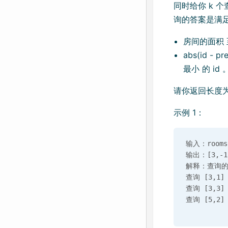
同时给你 k 个查询，
询的答案是满足
房间的面积 至
abs(id -
最小 的 id
请你返回长度为 k
示例 1：
输入：rooms =
输出：[3,-1,
解释：查询的
查询 [3,1
查询 [3,3