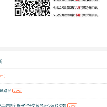
新
ava
.测试路径
Java
. 使二进制字符串字符交替的最少反转次数
Java