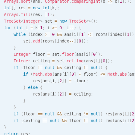
Arrays
.
sort
(
ans
,
Comparator
.
comparingInt
(
o 
->
 o
[
1
]
)
)
;
int
[
]
 res 
=
new
int
[
k
]
;
Arrays
.
fill
(
res
,
-
1
)
;
TreeSet
<
Integer
>
 set 
=
new
TreeSet
<
>
(
)
;
for
(
int
 i 
=
 k
-
1
;
 i 
>=
0
;
 i
--
)
{
while
(
index 
>=
0
&&
 ans
[
i
]
[
1
]
<=
 rooms
[
index
]
[
1
]
)
          set
.
add
(
rooms
[
index
--
]
[
0
]
)
;
}
Integer
 floor 
=
 set
.
floor
(
ans
[
i
]
[
0
]
)
;
Integer
 ceiling 
=
 set
.
ceiling
(
ans
[
i
]
[
0
]
)
;
if
(
floor 
!=
null
&&
 ceiling 
!=
null
)
{
if
(
Math
.
abs
(
ans
[
i
]
[
0
]
-
 floor
)
<=
Math
.
abs
(
an
              res
[
ans
[
i
]
[
2
]
]
=
 floor
;
}
else
{
              res
[
ans
[
i
]
[
2
]
]
=
 ceiling
;
}
}
if
(
floor 
==
null
&&
 ceiling 
!=
null
)
 res
[
ans
[
i
]
[
2
if
(
ceiling 
==
null
&&
 floor 
!=
null
)
 res
[
ans
[
i
]
[
2
}
return
 res
;