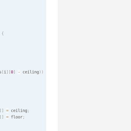
{
s
[
i
]
[
0
]
-
 ceiling
)
)
{
]
]
=
 ceiling
;
]
]
=
 floor
;