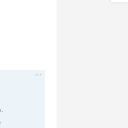
}
;
;