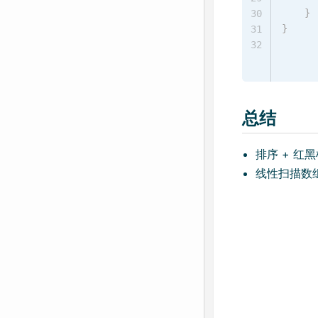
}
30
}
31
32
总结
排序 + 红
线性扫描数