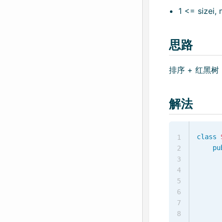
1 <= sizei,
思路
排序 + 红黑树
解法
class
1
pu
2
3
4
5
      
6
7
8