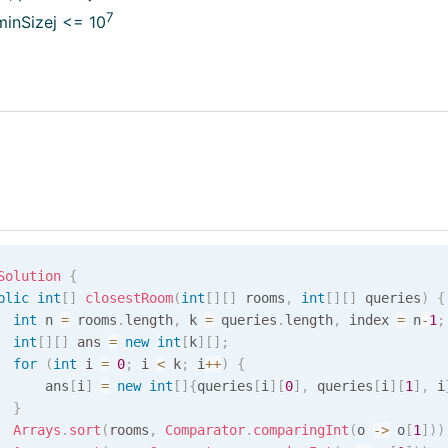
7
 minSizej <= 10
Solution
{
blic
int
[
]
closestRoom
(
int
[
]
[
]
 rooms
,
int
[
]
[
]
 queries
)
{
int
 n 
=
 rooms
.
length
,
 k 
=
 queries
.
length
,
 index 
=
 n
-
1
;
int
[
]
[
]
 ans 
=
new
int
[
k
]
[
]
;
for
(
int
 i 
=
0
;
 i 
<
 k
;
 i
++
)
{
      ans
[
i
]
=
new
int
[
]
{
queries
[
i
]
[
0
]
,
 queries
[
i
]
[
1
]
,
 i
}
Arrays
.
sort
(
rooms
,
Comparator
.
comparingInt
(
o 
->
 o
[
1
]
)
)