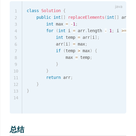
class
Solution
{
1
public
int
[
]
replaceElements
(
int
[
]
 arr
)
{
2
int
 max 
=
-
1
;
3
for
(
int
 i 
=
 arr
.
length 
-
1
;
 i 
>=
0
;
 
4
int
 temp 
=
 arr
[
i
]
;
5
            arr
[
i
]
=
 max
;
6
if
(
temp 
>
 max
)
{
7
                max 
=
 temp
;
8
}
9
}
10
return
 arr
;
11
}
12
}
13
14
总结