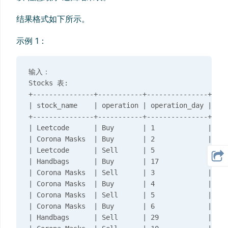
结果格式如下所示。
示例 1：
输入：

Stocks 表:

+---------------+-----------+---------------+----
| stock_name    | operation | operation_day | pri
+---------------+-----------+---------------+----
| Leetcode      | Buy       | 1             | 100
| Corona Masks  | Buy       | 2             | 10 
| Leetcode      | Sell      | 5             | 900
| Handbags      | Buy       | 17            | 300
| Corona Masks  | Sell      | 3             | 101
| Corona Masks  | Buy       | 4             | 100
| Corona Masks  | Sell      | 5             | 500
| Corona Masks  | Buy       | 6             | 100
| Handbags      | Sell      | 29            | 700