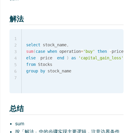
解法
1
select
 stock_name
,
2
sum
(
case
when
 operation
=
'buy'
then
-
3
else
  price  
end
)
as
'capital_gain_loss'
4
from
5
group
by
 stock_name

6
7
总结
sum
按「解法」中的步骤实现主要逻辑，注意边界条件