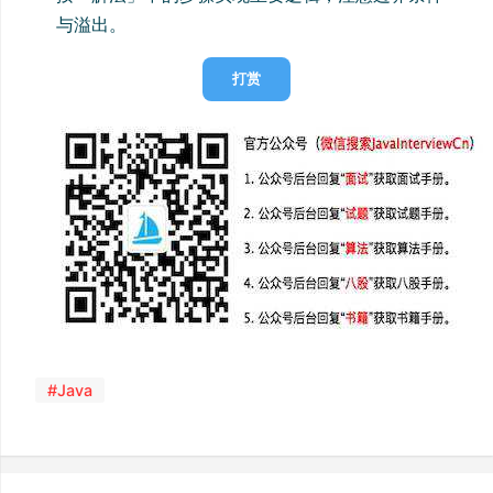
与溢出。
打赏
#Java