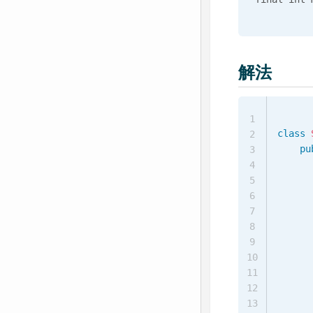
解法
1
class
2
pu
3
4
5
6
7
8
      
9
      
10
      
11
      
12
      
13