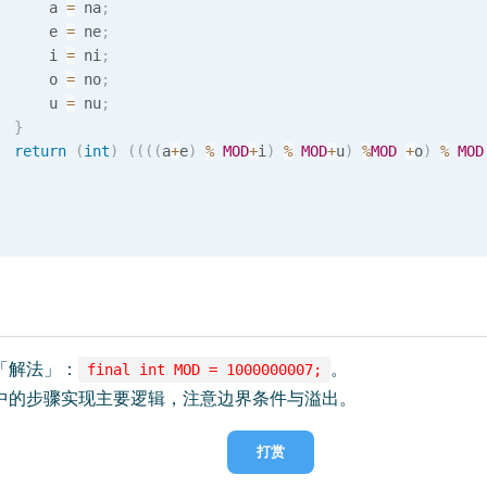
      a 
=
 na
;
      e 
=
 ne
;
      i 
=
 ni
;
      o 
=
 no
;
      u 
=
 nu
;
}
return
(
int
)
(
(
(
(
a
+
e
)
%
MOD
+
i
)
%
MOD
+
u
)
%
MOD
+
o
)
%
MOD
「解法」：
。
final int MOD = 1000000007;
中的步骤实现主要逻辑，注意边界条件与溢出。
打赏