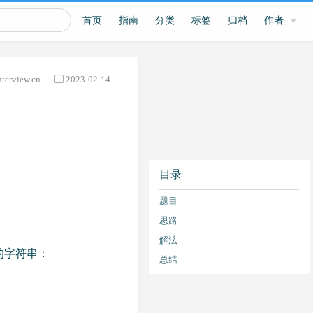
首页
指南
分类
标签
归档
作者
nterview.cn
2023-02-14
目录
题目
思路
解法
的字符串：
总结