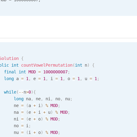
Solution
{
blic
int
countVowelPermutation
(
int
 n
)
{
final
int
MOD
=
1000000007
;
long
 a 
=
1
,
 e 
=
1
,
 i 
=
1
,
 o 
=
1
,
 u 
=
1
;
while
(
--
n
>
0
)
{
long
 na
,
 ne
,
 ni
,
 no
,
 nu
;
      ne 
=
(
a 
+
 i
)
%
MOD
;
      na 
=
(
e 
+
 i 
+
 u
)
%
MOD
;
      ni 
=
(
e 
+
 o
)
%
MOD
;
      no 
=
 i
;
      nu 
=
(
i 
+
 o
)
%
MOD
;