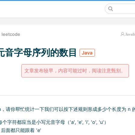
leetcode
JavaI
元音字母序列的数目
Java
文章发布较早，内容可能过时，阅读注意甄别。
n，请你帮忙统计一下我们可以按下述规则形成多少个长度为 n 
符都应当是小写元音字母（'a', 'e', 'i', 'o', 'u'）
' 后面都只能跟着 'e'