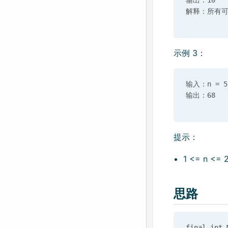
输出：10

示例 3：
输入：n = 5

提示：
1 <= n <= 2
思路