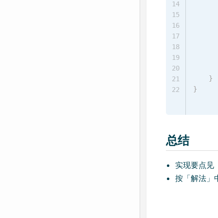
      
14
      
15
      
16
      
17
      
18
19
20
}
21
}
22
总结
实现要点见
按「解法」