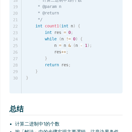
     * 计算二进制中1的个数

18
     * @param n

19
     * @return

20
     */
21
int
count1
(
int
 n
)
{
22
int
 res 
=
0
;
23
while
(
n 
!=
0
)
{
24
            n 
=
 n 
&
(
n 
-
1
)
;
25
            res
++
;
26
}
27
return
 res
;
28
}
29
}
30
总结
计算二进制中1的个数
按「解法」中的步骤实现主要逻辑，注意边界条件