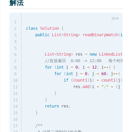
解法
1
class
Solution
{
2
public
List
<
String
>
readBinaryWatch
(
int
 t
3
4
5
List
<
String
>
 res 
=
new
LinkedList
<
>
(
)
6
//直接遍历  0:00 -> 12:00   每个时间有
7
for
(
int
 i 
=
0
;
 i 
<
12
;
 i
++
)
{
8
for
(
int
 j 
=
0
;
 j 
<
60
;
 j
++
)
{
9
if
(
count1
(
i
)
+
count1
(
j
)
==
 
10
                    res
.
add
(
i 
+
":"
+
(
j 
<
10
11
}
12
}
13
return
 res
;
14
}
15
16
/**

17