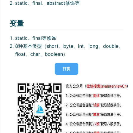
static、final、abstract修饰等
变量
static、final等修饰
8种基本类型（short、byte、int、long、double、
float、char、boolean）
打赏