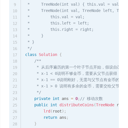
 *     TreeNode(int val) { this.val = val; }

9
 *     TreeNode(int val, TreeNode left, TreeN
10
 *         this.val = val;

11
 *         this.left = left;

12
 *         this.right = right;

13
 *     }

14
 * }

15
 */
16
class
Solution
{
17
/**

18
     * 从后序遍历的第一个叶子节点开始，假设自己有x
19
     * x-1 < 0说明不够金币，需要从父节点获得，因
20
     * x-1 == 0说明刚好，无需与父节点有金币的交换
21
     * x-1 > 0 说明有多余的金币，需要交给父节点
22
     */
23
private
int
 ans 
=
0
;
// 移动次数
24
public
int
distributeCoins
(
TreeNode
 root
)
25
lrd
(
root
)
;
26
return
 ans
;
27
}
28