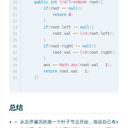
public
int
lrd
(
TreeNode
 root
)
{
29
if
(
root 
==
null
)
{
30
return
0
;
31
}
32
if
(
root
.
left 
!=
null
)
{
33
            root
.
val 
+=
lrd
(
root
.
left
)
;
34
}
35
if
(
root
.
right 
!=
null
)
{
36
            root
.
val 
+=
lrd
(
root
.
right
)
;
37
}
38
        ans 
+=
Math
.
abs
(
root
.
val 
-
1
)
;
39
return
 root
.
val 
-
1
;
40
}
}
41
总结
从后序遍历的第一个叶子节点开始，假设自己有x