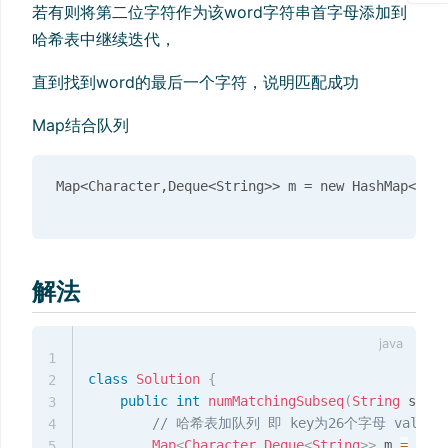
若有则将第二位字符作为该word字符串首字母添加到
哈希表中继续迭代，
直到找到word的最后一个字符，说明匹配成功
Map结合队列
解法
1
class
Solution
{
2
public
int
numMatchingSubseq
(
String
 s
,
St
3
// 哈希表加队列 即 key为26个字母 value
4
Map
<
Character
,
Deque
<
String
>
>
 m 
=
new
5