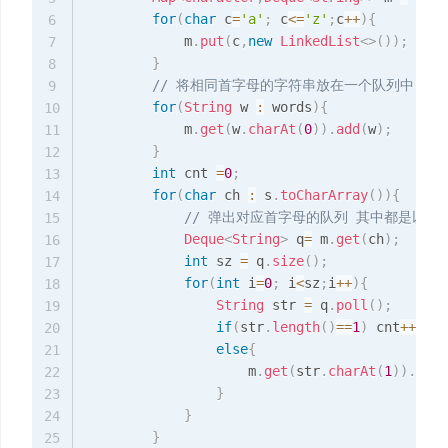
for
(
char
 c
=
'a'
;
 c
<=
'z'
;
c
++
)
{
6
            m
.
put
(
c
,
new
LinkedList
<
>
(
)
)
;
7
}
8
// 将相同首字母的字符串放在一个队列中
9
for
(
String
 w 
:
 words
)
{
10
            m
.
get
(
w
.
charAt
(
0
)
)
.
add
(
w
)
;
11
}
12
int
 cnt 
=
0
;
13
for
(
char
 ch 
:
 s
.
toCharArray
(
)
)
{
14
// 弹出对应首字母的队列 其中都是以
15
Deque
<
String
>
 q
=
 m
.
get
(
ch
)
;
16
int
 sz 
=
 q
.
size
(
)
;
17
for
(
int
 i
=
0
;
 i
<
sz
;
i
++
)
{
18
String
 str 
=
 q
.
poll
(
)
;
19
if
(
str
.
length
(
)
==
1
)
 cnt
++
;
20
else
{
21
                    m
.
get
(
str
.
charAt
(
1
)
)
.
offe
22
}
23
}
24
}
25