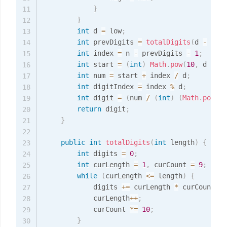
}
11
}
12
int
 d 
=
 low
;
13
int
 prevDigits 
=
totalDigits
(
d 
-
1
)
;
14
int
 index 
=
 n 
-
 prevDigits 
-
1
;
15
int
 start 
=
(
int
)
Math
.
pow
(
10
,
 d 
-
1
)
16
int
 num 
=
 start 
+
 index 
/
 d
;
17
int
 digitIndex 
=
 index 
%
 d
;
18
int
 digit 
=
(
num 
/
(
int
)
(
Math
.
pow
(
10
19
return
 digit
;
20
}
21
22
public
int
totalDigits
(
int
 length
)
{
23
int
 digits 
=
0
;
24
int
 curLength 
=
1
,
 curCount 
=
9
;
25
while
(
curLength 
<=
 length
)
{
26
            digits 
+=
 curLength 
*
 curCount
;
27
            curLength
++
;
28
            curCount 
*=
10
;
29
}
30