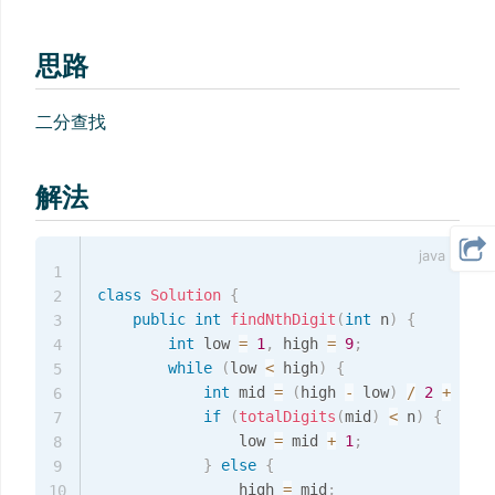
思路
二分查找
解法
1
class
Solution
{
2
public
int
findNthDigit
(
int
 n
)
{
3
int
 low 
=
1
,
 high 
=
9
;
4
while
(
low 
<
 high
)
{
5
int
 mid 
=
(
high 
-
 low
)
/
2
+
 low
;
6
if
(
totalDigits
(
mid
)
<
 n
)
{
7
                low 
=
 mid 
+
1
;
8
}
else
{
9
                high 
=
 mid
;
10